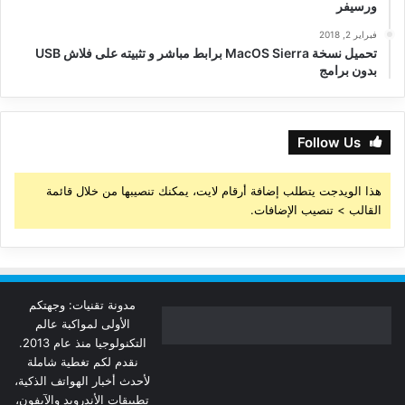
ورسيفر
فبراير 2, 2018
تحميل نسخة MacOS Sierra برابط مباشر و تثبيته على فلاش USB
بدون برامج
Follow Us
هذا الويدجت يتطلب إضافة أرقام لايت، يمكنك تنصيبها من خلال قائمة
القالب > تنصيب الإضافات.
مدونة تقنيات: وجهتكم
الأولى لمواكبة عالم
التكنولوجيا منذ عام 2013.
نقدم لكم تغطية شاملة
لأحدث أخبار الهواتف الذكية،
تطبيقات الأندرويد والآيفون،