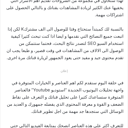
لهذا سنحاول في مجموعة من الشروحات تقديم اهم الاسرار التي
يخفيها عنك الكثير لزيادة المشاهدات بقناتك و بالتالي الحصول على
اشتراكات مهمة.
بالنسبة لك كمبتدأ ستحتاج وقتا للوصول الى الف مشتركK لكن إذا
اتبعت جميع النصائح التي نقدمها و ايضا اذا كنت تبحث كثيرا كيفية
استخدام السيو SEO لتصدر نتائج البحث، فحتما ستتمكن من
الوصول الى الالاف من المشاهدات في وقت قصير، و طبعا يجب ان
تقدم محتوى جيد و مفيد حتى يعود الجمهور لزيارة قناتك مرة اخرى.
إعلان
في حلقة اليوم سنقدم لكم اهم العناصر و الخيارات المتوفرة في
واجهة تحليلات اليوتيوب الجديدة “استوديو Youtube” فالعناصر
المتوفرة ستساعدك كثيرا على تحليل قناتك و التعرف على نقاط
الضعف و القوة و معرفة المحتوى الذي يفضله جمهورك و العديد من
الوسائل التي ستجدها جد مهمة من اجل تطوير قناتك.
للتعرف اكثر على هذه العناصر انصحك بمتابعة الفيديو التالي حتى