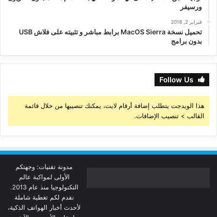
ورسيفر
فبراير 2, 2018
تحميل نسخة MacOS Sierra برابط مباشر و تثبيته على فلاش USB
بدون برامج
Follow Us
هذا الويدجت يتطلب إضافة أرقام لايت، يمكنك تنصيبها من خلال قائمة
القالب > تنصيب الإضافات.
مدونة تقنيات: وجهتكم
الأولى لمواكبة عالم
التكنولوجيا منذ عام 2013.
نقدم لكم تغطية شاملة
لأحدث أخبار الهواتف الذكية،