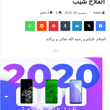
الفلاج شيب
Adam
ديسمبر 26, 2020
0
4 دقائق
فيسبوك
‫X
لينكدإن
بينتيريست
واتساب
السلام عليكم و رحمة الله تعالى و بركاته
إعلان