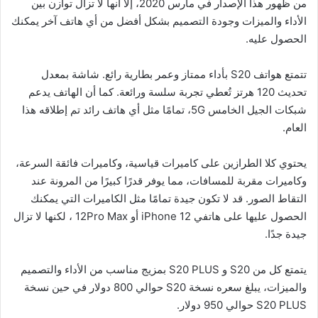
من ظهور هذا الإصدار في مارس 2020، إلا أنها لا تزال توازن بين
الأداء والميزات وجودة التصميم بشكل أفضل من أي هاتف آخر يمكنك
الحصول عليه.
تتمتع هواتف S20 بأداء ممتاز وعمر بطارية رائع. شاشة بمعدل
تحديث 120 هرتز تُعطي تجربة سلسة ورائعة. كما أن الهاتف يدعم
شبكات الجيل الخامس 5G، تمامًا مثل أي هاتف رائد تم إطلاقه هذا
العام.
يحتوي كلا الطرازين على كاميرات قياسية، وكاميرات فائقة السرعة،
وكاميرات مقربة للمسافات، مما يوفر قدرًا كبيرًا من المرونة عند
التقاط الصور. قد لا تكون جيدة تمامًا مثل الكاميرات التي يمكنك
الحصول عليها على هاتفي iPhone 12 أو 12Pro Max ، لكنها لا تزال
جيدة جدًا.
يتمتع كل من S20 و S20 PLUS بمزيج مناسب من الأداء والتصميم
والميزات، يبلغ سعره نسخة S20 حوالي 800 دولار في حين نسخة
S20 PLUS حوالي 950 دولار.