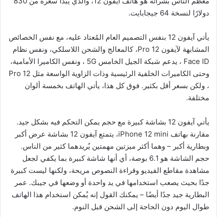
معظم الناس بشرائه هو هاتف آيفون 12، والذي يبدأ سعره من 830
دولارًا لنسخة 64 جيجابايت.
يأتي آيفون 12 بنفس التصميم العام المُعتاد عليه، مع نفس الخصائص
المشابهة لآيفون 12 Pro، كالمعالج والشحن اللاسلكي، ونفس نظام
Face ID ، يدعم شبكة الجيل الخامس 5G ، ونفس الكاميرا الأمامية،
وحتى الكاميرات الخلفية الرئيسية وذات الزاوية الواسعة مثل 12 Pro
، ولكن بسعر أقل بكثير. فوق كل هذا، يأتي الهاتف بخمسة ألوان
مختلفة.
يأتي آيفون 12 بشاشة كبيرة مع حجم يمكن التحكم فيه بشكل جيد.
مقارنة بهاتف iPhone 12 mini، يتمتع آيفون 12 بشاشة عرض أكبر
وبطارية أكبر – وهما أكثر ميزتين مهمتين يُريدهما كثير من الناس.
حجم الشاشة هو 6.1 بوصة، أي أنها شاشة كبيرة بما يكفي لجعل
مشاهدة مقاطع الفيديو وقراءة النصوص مريحة، ولكنها ليست كبيرة
جدًا بحيث يصعب استخدامها في يد واحدة أو وضعها في جيبك. عمر
البطارية جيد جدًا أيضًا – يمكنك القول إنه يُمكن استخدام هذا الهاتف
طوال اليوم دون الحاجة إلى الشحن قبل النوم.