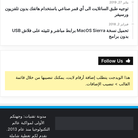
يناير 27, 2019
توجيه طبق الساتلايت الى أي قمر صناعي باستخدام هاتفك بدون تلفزيون
ورسيفر
فبراير 2, 2018
تحميل نسخة MacOS Sierra برابط مباشر و تثبيته على فلاش USB
بدون برامج
Follow Us
هذا الويدجت يتطلب إضافة أرقام لايت، يمكنك تنصيبها من خلال قائمة
القالب > تنصيب الإضافات.
مدونة تقنيات: وجهتكم
الأولى لمواكبة عالم
التكنولوجيا منذ عام 2013.
نقدم لكم تغطية شاملة