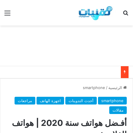
بحث عن
الق
الرئيسية
/
smartphone
smartphone
أحدث التدوينات
اجهزة الهاتف
مراجعات
مقالات
أفـضل هواتف سنة 2020 | هواتف