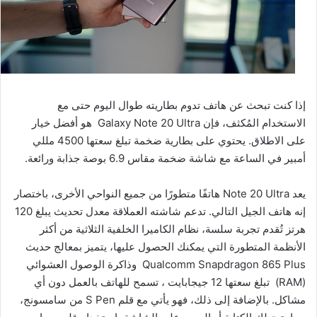
إذا كنت تبحث عن هاتف تدوم بطاريته طوال اليوم حتى مع
الاستخدام المُكثف، فإن Galaxy Note 20 Ultra هو أفضل خيار
على الاطلاق. يحتوي على بطارية ضخمة تبلغ سعتها 4500 مللي
أمبير في الساعة مع شاشة ضخمة مقاس 6.9 بوصة جذابة ورائعة.
يعد Note 20 Ultra هاتفًا متطورًا من جميع النواحي الأخرى، باختصار
إنه هاتف الجيل التالي. تدعم شاشته العملاقة معدل تحديث يبلغ 120
هرتز تُقدم تجربة سلسة، نظام الكاميرا الخلفية الثلاثية من أكثر
الأنظمة المتطورة التي يمكنك الحصول عليها، يتميز بمعالج حديث
Qualcomm Snapdragon 865 Plus وذاكرة الوصول العشوائي
(RAM) تبلغ سعتها 12 جيجابايت ، تسمح للهاتف بالعمل دون أي
مشاكل. بالإضافة إلى ذلك، فهو يأتي مع قلم S Pen من سامسونج،