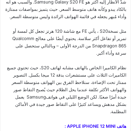
شدّ الأنظار إليه أكثر هو Samsung Galaxy S20 FE. والسبب هو أنه
بالكاد يبدو وكأنه هاتف متوسط السعر. حيث يتميز بمواصفات ممتازة
وأداء مُبهر يجعله في قائمة الهواتف الرائدة وليس متوسطة السعر.
مثل نسخةS20 ، يأتي FE مع شاشة 120 هرتز تجعل كل لمسة أو
تمرير أو تفاعل أكثر سلاسة. يحتوي أيضًا على معالج Qualcomm
Snapdragon 865 من الدرجة الأولى – وبالتالي ستحصل على
سرعة وأداء أكبر.
نظام الكاميرا الخاص بالهاتف مشابه لهاتف S20، حيث تحتوي جميع
الكاميرات الثلاث على مستشعرات بدقة 12 ميجا بكسل. التصوير
ممتاز تحت الإضاءة، ستلاحظ الفرق بين الهواتف متوسطة السعر
والهواتف الأكثر تكلفة عندما يحل الظلام حيث يُصبح التقاط صور
جيدة أمرًا صعبًا. لكن الوضع الليلي في هواتفSamsung يعمل
بشكل مدهش ويساعد كثيرًا على التقاط صور جيدة في الأماكن
المظلمة.
هاتف APPLE IPHONE 12 MINI :