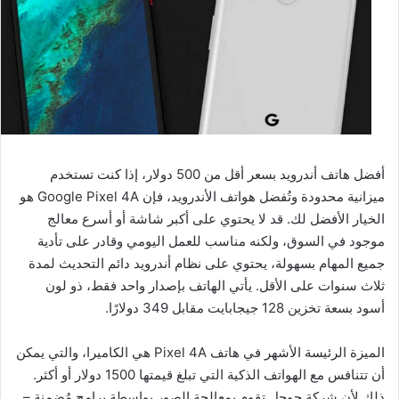
أفضل هاتف أندرويد بسعر أقل من 500 دولار، إذا كنت تستخدم
ميزانية محدودة وتُفضل هواتف الأندرويد، فإن Google Pixel 4A هو
الخيار الأفضل لك. قد لا يحتوي على أكبر شاشة أو أسرع معالج
موجود في السوق، ولكنه مناسب للعمل اليومي وقادر على تأدية
جميع المهام بسهولة، يحتوي على نظام أندرويد دائم التحديث لمدة
ثلاث سنوات على الأقل. يأتي الهاتف بإصدار واحد فقط، ذو لون
أسود بسعة تخزين 128 جيجابايت مقابل 349 دولارًا.
الميزة الرئيسة الأشهر في هاتف Pixel 4A هي الكاميرا، والتي يمكن
أن تتنافس مع الهواتف الذكية التي تبلغ قيمتها 1500 دولار أو أكثر.
ذلك لأن شركة جوجل تقوم بمعالجة الصور بواسطة برامج مُضمنة –