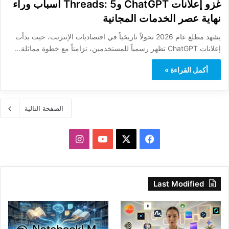
غزو إعلانات ChatGPT وThreads: 5 أسباب وراء
نهاية عصر الخدمات المجانية
يشهد مطلع عام 2026 تحولاً تاريخياً في اقتصاديات الإنترنت، حيث بدأت
إعلانات ChatGPT تظهر رسمياً للمستخدمين، تزامناً مع خطوة مماثلة…
أكمل القراءة »
الصفحة التالية
‫X
فيسبوك
‫YouTube
انستقرام
Last Modified