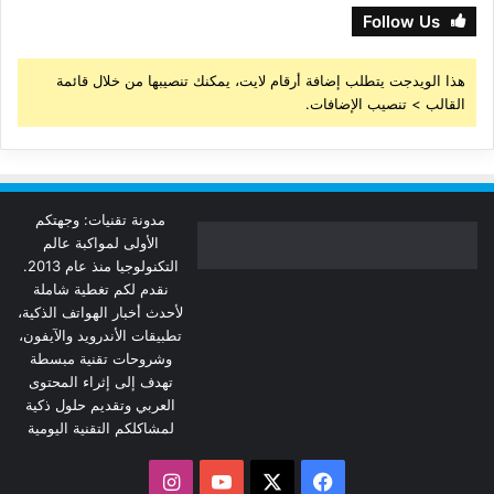
Follow Us
هذا الويدجت يتطلب إضافة أرقام لايت، يمكنك تنصيبها من خلال قائمة
القالب > تنصيب الإضافات.
مدونة تقنيات: وجهتكم
الأولى لمواكبة عالم
التكنولوجيا منذ عام 2013.
نقدم لكم تغطية شاملة
لأحدث أخبار الهواتف الذكية،
تطبيقات الأندرويد والآيفون،
وشروحات تقنية مبسطة
تهدف إلى إثراء المحتوى
العربي وتقديم حلول ذكية
لمشاكلكم التقنية اليومية
‫X
فيسبوك
‫YouTube
انستقرام