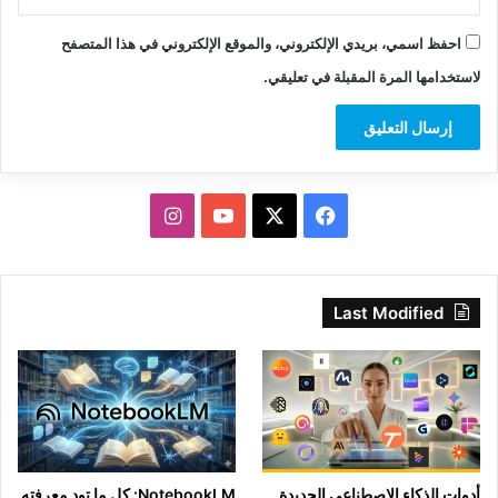
احفظ اسمي، بريدي الإلكتروني، والموقع الإلكتروني في هذا المتصفح
لاستخدامها المرة المقبلة في تعليقي.
‫X
فيسبوك
‫YouTube
انستقرام
Last Modified
أدوات الذكاء الاصطناعي الجديدة
NotebookLM: كل ما تود معرفته