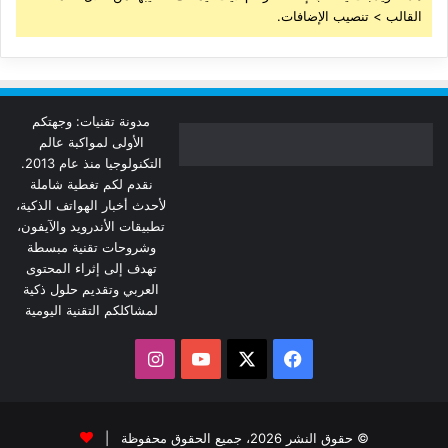
القالب > تنصيب الإضافات.
مدونة تقنيات: وجهتكم
الأولى لمواكبة عالم
التكنولوجيا منذ عام 2013.
نقدم لكم تغطية شاملة
لأحدث أخبار الهواتف الذكية،
تطبيقات الأندرويد والآيفون،
وشروحات تقنية مبسطة
تهدف إلى إثراء المحتوى
العربي وتقديم حلول ذكية
لمشاكلكم التقنية اليومية
‫X
فيسبوك
‫YouTube
انستقرام
© حقوق النشر 2026، جميع الحقوق محفوظة |