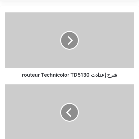
شرح
إعدادت
routeur
Technicolor
TD5130
شرح إعدادت routeur Technicolor TD5130
ظهور
أول
مشكل
بهاتف
جلاجسي
إس
5