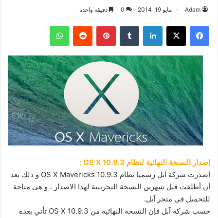
Adam
مايو 19, 2014
0
دقيقة واحدة
فيسبوك
‫X
لينكدإن
بينتيريست
واتساب
إصدار النسخة النهائية لنظام OS X 10.9.3 :
أصدرت شركة آبل رسميا نظام OS X Mavericks 10.9.3 و ذلك بعد
أن أطلقت قبل شهرين النسخة التجريبية لهذا الاصدار ، و هي متاحة
للتحميل في متجر آبل.
حسب شركة آبل فإن النسخة النهائية من OS X 10.9.3 تأتي بعدة