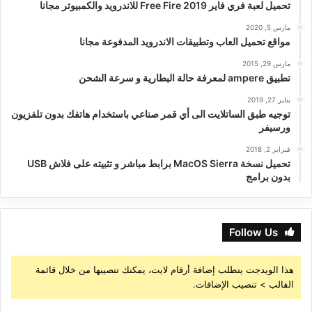
تحميل لعبة فري فاير Free Fire 2019 للاندرويد والكمبيوتر مجانا
مارس 5, 2020
مواقع تحميل العاب وتطبيقات الاندرويد المدفوعة مجانا
مارس 29, 2015
تطبيق ampere لمعرفة حالة البطارية و سرعة الشحن
يناير 27, 2019
توجيه طبق الساتلايت الى أي قمر صناعي باستخدام هاتفك بدون تلفزيون
ورسيفر
فبراير 2, 2018
تحميل نسخة MacOS Sierra برابط مباشر و تثبيته على فلاش USB
بدون برامج
Follow Us
هذا الويدجت يتطلب إضافة أرقام لايت، يمكنك تنصيبها من خلال قائمة
القالب > تنصيب الإضافات.