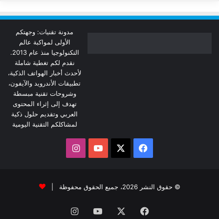
مدونة تقنيات: وجهتكم
الأولى لمواكبة عالم
التكنولوجيا منذ عام 2013.
نقدم لكم تغطية شاملة
لأحدث أخبار الهواتف الذكية،
تطبيقات الأندرويد والآيفون،
وشروحات تقنية مبسطة
تهدف إلى إثراء المحتوى
العربي وتقديم حلول ذكية
لمشاكلكم التقنية اليومية
‫X
فيسبوك
‫YouTube
انستقرام
© حقوق النشر 2026، جميع الحقوق محفوظة |
فيسبوك
‫X
‫YouTube
انستقرام