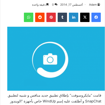
Adam
أغسطس 17, 2014
0
دقيقة واحدة
فيسبوك
‫X
لينكدإن
بينتيريست
واتساب
قامت “مايكروسوفت” بإطلاق تطبيق جديد منافس و شبيه لتطبيق
SnapChat و أطلقت عليه إسم WindUp خاص بأجهزة “الويندوز