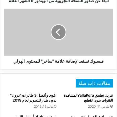
أنباء عن صدور النسخة التجريبية من الويندوز 9 الشهر القادم
فيسبوك
تستعد
لإضافة
علامة
"ساخر"
للمحتوى
الهزلي
فيسبوك تستعد لإضافة علامة "ساخر" للمحتوى الهزلي
مقالات ذات صلة
تنزيل تطبيق YallaKora لمشاهدة
اقوى وأفضل 3 طائرات “درون”
القنوات بدون تقطيع
بدون طيار للتصوير لعام 2019
مارس 11, 2020
يوليو 19, 2019
فيسبوك تطلق طريقة مميزة
إستخدم هاتفك أو جهاز اللوحي