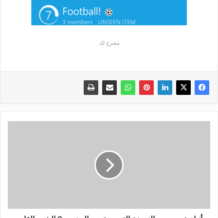
مقترح لك
أنباء
عن
صدور
النسخة
التجريبية
من
الويندوز
9
الشهر
القادم