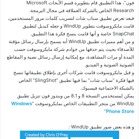
فون”، هذا التطبيق قام بتطويره قسم الأبحاث Microsoft
Research الخاص بالشركة العملاقة في مجال البرمجة.
فبعد تعرض تطبيق سناب شات لتسريب كلمات مرور المستخدمين،
قامت مايكروسوفت بتطوير WindUp و جعله كبديل لتطبيق
SnapChat خاصة و أنها قامت بنسخ فكرة هذا التطبيق.
و من أهم مميزات تطبيق WindUp أنه يسمح بإرسال رسائل مؤقتة
للأصدقاء بحيث يتم حذفها من خوادم شركة مايكروسوفت حسب
المدة أو مرات المشاهدة، مع إمكانية إرسال رسائل نصية و المقاطع
الصوتية الصوتية و الفيديو.
و قبل مايكروسوفت قامت شركات أخرى بإطلاق تطبيقاتها تنسخ
فيها فكرة “سناب شات” بما فيها تطبيق “SlingShot” الخاص
بالشبكة الاجتماعية فيسبوك.
يمكن لمستخدمي النسخة 8 و 8.1 من ويندوز فون تنزيل تطبيق
WindUp من متجر التطبيقات الخاص بمايكروسوفت “
Windows
“
Phone Store
و هذه بعض صور تطبيق WindUp :