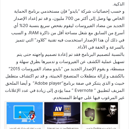
الذكية.
و حسب إحصائيات شركة “بايدو” فإن مستخدمي برنامج الحماية
الخاص بها وصل إلى أكثر من 700 مليون، و قد تم إعداد الإصدار
الجديد من مضاد الفيروسات ليقوم بفحص سريع بنسبة 20% أي
أسرع من السابق مع شغل مساحة أقل من ذاكرة RAM، و السبب
في ذلك أن هذا الإصدار استخدمت فيه تقنية “كلاود” التي تتميز
بالسرعة و الخفة في الأداء.
بالنسبة لتصميم البرنامج فقد تم إعادة تصميم واجهته حتى يتم
تسهيل عملية الكشف عن الفيروسات و تدميرها بطرق سهلة و
مبسطة، و يقوم الإصدار الجديد من “بايدو مضاد الفيروسات 2015″
بالكشف و إزالة متطفلات المتصفح الخبيثة، و قد تم اكتشاف متطفل
خبيث و الذي يتنكر في صفة برنامج”Adobe player” و أيضا الملحق
المزيف لتطبيق ” Evernote ” مما يؤدي إلى زيادة في عدد الإعلانات
غير المرغوب فيها على جهاظ المستخدم.