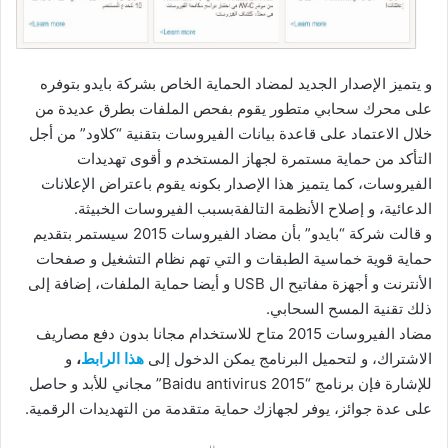
و يتميز الإصدار الجديد لمضاد الحماية الخاص بشركة بايدو بتوفره
على محرك سحابي متطور يقوم بفحص الملفات بطرق عديدة من
خلال الاعتماد على قاعدة بيانات الفيروسات بتقنية “كلاود” من أجل
التأكد من حماية مستمرة لجهاز المستخدم و أقوى تهديدات
الفيروسات، كما يتميز هذا الإصدار بكونه يقوم باعتراض الإعلانات
الدعائية، و إصلاح الأنظمة التالفةبسبب الفيروسات الخبيثة.
و قالت شركة “بايدو” بأن مضاد الفيروسات 2015 سيستمر بتقديم
حماية قوية خماسية الطبقات و التي تهم نظام التشغيل و صفحات
الأنترنت و أجهزة مفاتيح ال USB و أيضا حماية الملفات، إضافة إلى
ذلك تقنية المسح السحابي.
مضاد الفيروسات 2015 متاح للاستخدام مجانا بدون دفع مصاريف
الاشتراك، و لتحميل البرنامج يمكن الدخول إلى
هذا الرابط
،
و
للإشارة فإن برنامج “Baidu antivirus 2015” مجاني للأبد و حاصل
على عدة جوائز، يوفر لجهازك حماية متقدمة من التهديدات الرقمية.