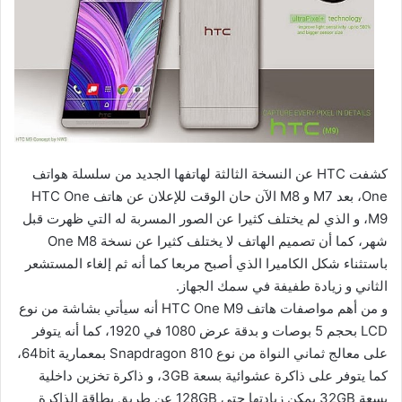
كشفت HTC عن النسخة الثالثة لهاتفها الجديد من سلسلة هواتف
One، بعد M7 و M8 الآن حان الوقت للإعلان عن هاتف HTC One
M9، و الذي لم يختلف كثيرا عن الصور المسربة له التي ظهرت قبل
شهر، كما أن تصميم الهاتف لا يختلف كثيرا عن نسخة One M8
باستثناء شكل الكاميرا الذي أصبح مربعا كما أنه ثم إلغاء المستشعر
الثاني و زيادة طفيفة في سمك الجهاز.
و من أهم مواصفات هاتف HTC One M9 أنه سيأتي بشاشة من نوع
LCD بحجم 5 بوصات و بدقة عرض 1080 في 1920، كما أنه يتوفر
على معالج ثماني النواة من نوع Snapdragon 810 بمعمارية 64bit،
كما يتوفر على ذاكرة عشوائية بسعة 3GB، و ذاكرة تخزين داخلية
بسعة 32GB يمكن زيادتها حتى 128GB عن طريق بطاقة الذاكرة