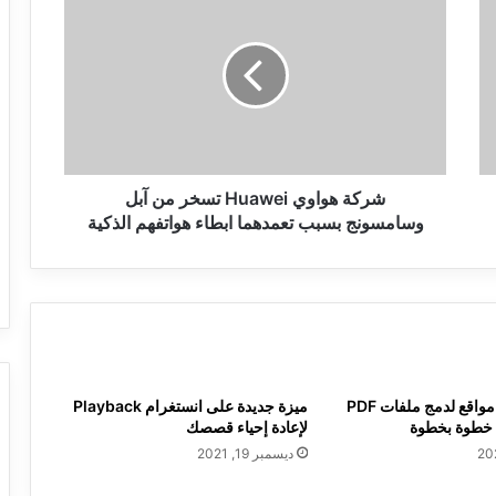
هواوي
Huawei
تسخر
من
آبل
وسامسونج
بسبب
تعمدهما
ابطاء
شركة هواوي Huawei تسخر من آبل
هواتفهم
وسامسونج بسبب تعمدهما ابطاء هواتفهم الذكية
الذكية
شرح أفضل 3 مواقع لدمج ملفات PDF
ميزة جديدة على انستغرام Playback
خطوة بخطوة
لإعادة إحياء قصصك
ديسمبر 19, 2021