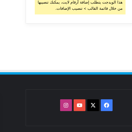
هذا الويدجت يتطلب إضافة أرقام لايت، يمكنك تنصيبها
من خلال قائمة القالب > تنصيب الإضافات.
‫X
فيسبوك
‫YouTube
انستقرام