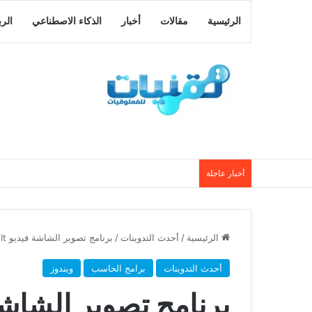
الرئيسية
مقالات
أخبار
الذكاء الاصطناعي
الر
أخبار عاجلة
الرئيسية
/
أحدث التدوينات
/
برنامج تصوير الشاشة فيديو TechSmith SnagIt في اخر اصداره
أحدث التدوينات
برامج الحاسب
ويندوز