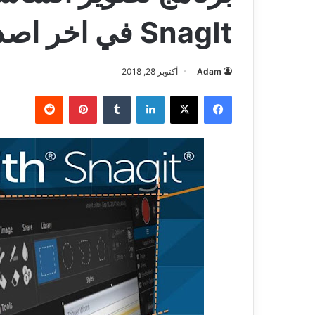
SnagIt في اخر اصداره
Adam
أكتوبر 28, 2018
فيسبوك
‫X
لينكدإن
بينتيريست