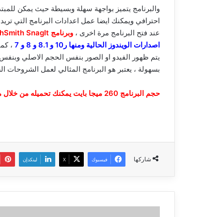
والبرنامج يتميز بواجهة سهلة وبسيطة حيث يمكن للمبتد
احترافي ويمكنك ايضا عمل اعدادات البرنامج التي تريد
عند فتح البرنامج مرة اخرى ،
وبرنامج TechSmith SnagIt
اصدارات الويندوز الحالية ومنها ر10 و 8.1 و 8 و 7
، كم
يتم ظهور الفيدو او الصور بنفس الحجم الاصلي وبنفس ا
بسهولة ، يعتبر هو البرنامج المثالي لعمل الشروحات ال
حجم البرنامج 260 ميجا بايت يمكنك تحميله من خلال موقعه الرسمي
شاركها
فيسبوك
‫X
لينكدإن
الاعلان