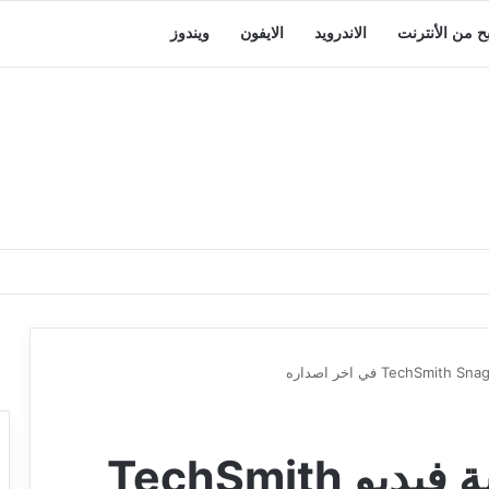
بح من الأنترنت
الاندرويد
الايفون
ويندوز
برنامج تصوير الشاشة فيديو TechSmith