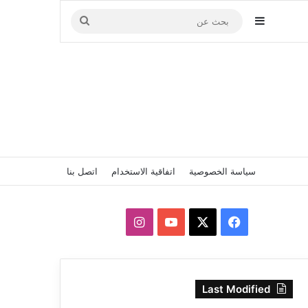
إضافة عمود جانبي
بحث
عن
سياسة الخصوصية
اتفاقية الاستخدام
اتصل بنا
‫X
فيسبوك
‫YouTube
انستقرام
Last Modified