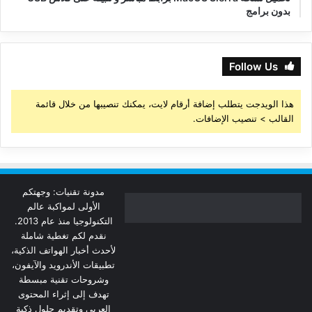
بدون برامج
Follow Us
هذا الويدجت يتطلب إضافة أرقام لايت، يمكنك تنصيبها من خلال قائمة
القالب > تنصيب الإضافات.
مدونة تقنيات: وجهتكم
الأولى لمواكبة عالم
التكنولوجيا منذ عام 2013.
نقدم لكم تغطية شاملة
لأحدث أخبار الهواتف الذكية،
تطبيقات الأندرويد والآيفون،
وشروحات تقنية مبسطة
تهدف إلى إثراء المحتوى
العربي وتقديم حلول ذكية