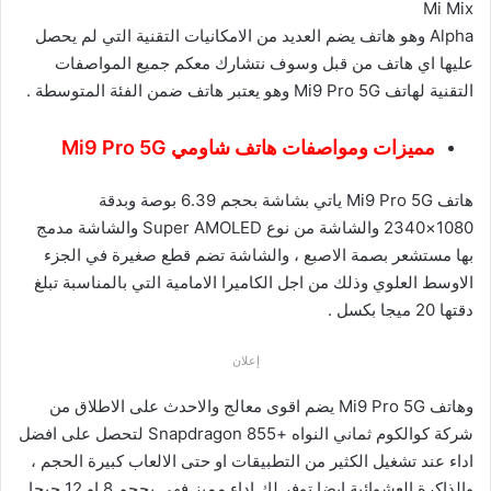
Mi Mix
Alpha وهو هاتف يضم العديد من الامكانيات التقنية التي لم يحصل
عليها اي هاتف من قبل وسوف نتشارك معكم جميع المواصفات
التقنية لهاتف Mi9 Pro 5G وهو يعتبر هاتف ضمن الفئة المتوسطة .
مميزات ومواصفات هاتف شاومي Mi9 Pro 5G
هاتف Mi9 Pro 5G ياتي بشاشة بحجم 6.39 بوصة وبدقة
1080×2340 والشاشة من نوع Super AMOLED والشاشة مدمج
بها مستشعر بصمة الاصبع ، والشاشة تضم قطع صغيرة في الجزء
الاوسط العلوي وذلك من اجل الكاميرا الامامية التي بالمناسبة تبلغ
دقتها 20 ميجا بكسل .
إعلان
وهاتف Mi9 Pro 5G يضم اقوى معالج والاحدث على الاطلاق من
شركة كوالكوم ثماني النواه +Snapdragon 855 لتحصل على افضل
اداء عند تشغيل الكثير من التطبيقات او حتى الالعاب كبيرة الحجم ،
والذاكرة العشوائية ايضا توفر لك اداء مميز فهي بحجم 8 او 12 جيجا