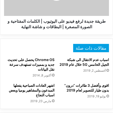
|
الكلمات
المفتاحية
و
طريقة جديدة لرفع فيديو على اليوتيوب | الكلمات المفتاحية و
الصورة
الصورة المصغرة | البطاقات و شاشة النهاية
المصغرة
|
البطاقات
و
مقالات ذات صلة
شاشة
النهاية
اسباب عدم الانتقال الى شبكة
Chrome OS يحصل على تحديث
الجيل الخامس 5G خلال عام 2019
جديد و بمميزات تستهدف سرعة
نقل البيانات
أغسطس 2, 2019
أكتوبر 8, 2014
اقوى وأفضل 3 طائرات “درون”
اشهر العادات الصباحية يفعلها
بدون طيار للتصوير لعام 2019
المبدعون والمشاهير يوميا وبعض
اسباب النجاح
يوليو 19, 2019
مارس 23, 2019