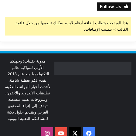
Follow Us
هذا الويدجت يتطلب إضافة أرقام لايت، يمكنك تنصيبها من خلال قائمة
القالب > تنصيب الإضافات.
مدونة تقنيات: وجهتكم
الأولى لمواكبة عالم
التكنولوجيا منذ عام 2013.
نقدم لكم تغطية شاملة
لأحدث أخبار الهواتف الذكية،
تطبيقات الأندرويد والآيفون،
وشروحات تقنية مبسطة
تهدف إلى إثراء المحتوى
العربي وتقديم حلول ذكية
لمشاكلكم التقنية اليومية
‫X
فيسبوك
‫YouTube
انستقرام