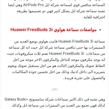
السماعة منافس قوي لسماعة شركة ابل AirPods Pro وهي ايضا
تشبه سماعة شركة ابل بشكل كبير فهي تم تصميمها بطريقة
احترافية للغاية .
مواصفات سماعة هواوي Huawei FreeBuds 3i
سماعة Huawei FreeBuds 3i قامت هواوي بوضع العديد من
المميمزات بها حتى تنافس سماعة شركة ابل حيث انه كل سماعة
من سماعات Huawei FreeBuds 3i تضم ثلاث ميكروفونات حيث
انه يوجد مكرفون موجه للداخل والمكرفون الاخر موجه من اجل
التقاط صوتك والمكرفون الثالث هو من اجل يستقبل صوتك ويقوم
بتمريره الى داخل اذنيك وذلك من اجل تحسين جودة المكالمات
والحصول على تجربة فريدة .
إعلان
وهي تشبه في ذلك الامر سماعات شركة سامسونج +Galaxy Buds
لذلك فهي تجمع بين العديد من المميزات من سماعة ابل وكذلك