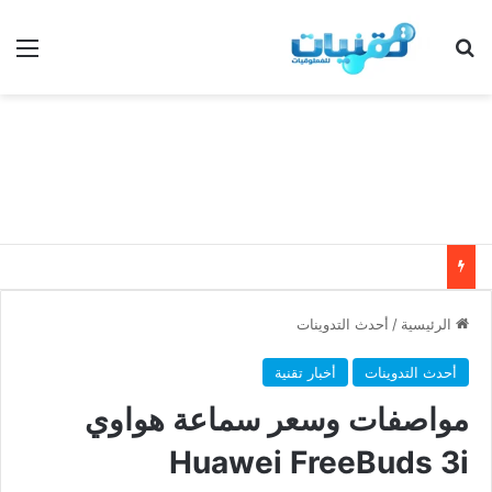
بحث عن
الق
الرئيسية
/
أحدث التدوينات
أحدث التدوينات
أخبار تقنية
مواصفات وسعر سماعة هواوي
Huawei FreeBuds 3i