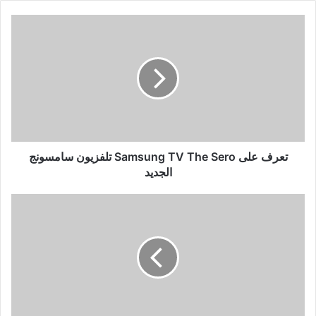
تعرف
على
Samsung
TV
The
Sero
تلفزيون
سامسونج
الجديد
تعرف على Samsung TV The Sero تلفزيون سامسونج
الجديد
افضل
تطبيقات
2020
vpn
لتغيير
موقعك
وفتح
المواقع