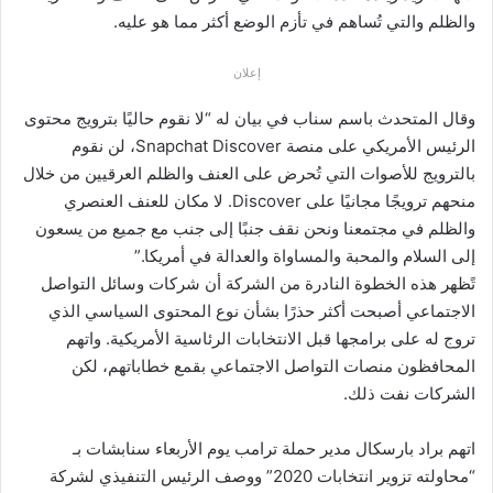
والظلم والتي تُساهم في تأزم الوضع أكثر مما هو عليه.
إعلان
وقال المتحدث باسم سناب في بيان له “لا نقوم حاليًا بترويج محتوى
الرئيس الأمريكي على منصة Snapchat Discover، لن نقوم
بالترويج للأصوات التي تُحرض على العنف والظلم العرقيين من خلال
منحهم ترويجًا مجانيًا على Discover. لا مكان للعنف العنصري
والظلم في مجتمعنا ونحن نقف جنبًا إلى جنب مع جميع من يسعون
إلى السلام والمحبة والمساواة والعدالة في أمريكا.”
تًظهر هذه الخطوة النادرة من الشركة أن شركات وسائل التواصل
الاجتماعي أصبحت أكثر حذرًا بشأن نوع المحتوى السياسي الذي
تروج له على برامجها قبل الانتخابات الرئاسية الأمريكية. واتهم
المحافظون منصات التواصل الاجتماعي بقمع خطاباتهم، لكن
الشركات نفت ذلك.
اتهم براد بارسكال مدير حملة ترامب يوم الأربعاء سنابشات بـ
“محاولته تزوير انتخابات 2020” ووصف الرئيس التنفيذي لشركة