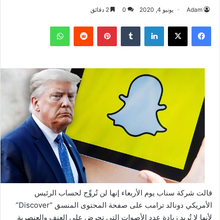
Adam
يونيو 4, 2020
0
2 دقائق
فيسبوك
‫X
لينكدإن
بينتيريست
واتساب
قالت شركة سناب يوم الأربعاء إنها لن تُروِّج لحساب الرئيس
الأمريكي دونالد ترامب على صفحة المحتوى المنسق “Discover”
لأنها لا تُريد زيادة عدد الأصوات التي تحرض على العنف والعنصرية