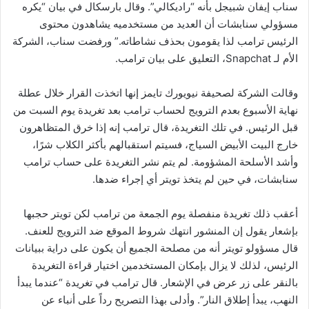
سناب إيفان شبيجل بأنه “راديكالي”. وقال بارسكال في بيان “يكره
مسؤولي سنابشات أن العديد من مستخدميه يشاهدون محتوى
الرئيس ترامب لذا يقومون بحذف نشاطاته.” ورفضت سناب، الشركة
الأم لـ Snapchat، التعليق على بيان ترامب.
وقالت الشركة لصحيفة نيويورك تايمز إنها اتخذت القرار خلال عطلة
نهاية الأسبوع بعدم الترويج لحساب ترامب بعد تغريدة يوم السبت من
قبل الرئيس. في تلك التغريدة، قال ترامب إنه إذا خرق المتظاهرون
خارج البيت الأبيض السياج، فسيتم استقبالهم بأكثر الكلاب شرًا،
وأشد الأسلحة المشؤومة. لم يتم نشر التغريدة على حساب ترامب
سنابشات، في حين لم يتخذ تويتر أي إجراء ضدها.
أعقب ذلك تغريدة منفصلة يوم الجمعة من ترامب لكن تويتر حجبها
بإشعار يقول إن المنشور انتهك شروط الموقع ضد الترويج للعنف.
قال مسؤولو تويتر أنه من مصلحة الجميع أن يكون على دراية ببيانات
الرئيس، لذلك لا يزال بإمكان المستخدمين اختيار قراءة التغريدة
بالنقر على زر عرض في الإشعار. قال ترامب في تغريدة “عندما يبدأ
النهب، يبدأ إطلاق النار”. وأدلى بهذا التصريح رداً على أنباء عن