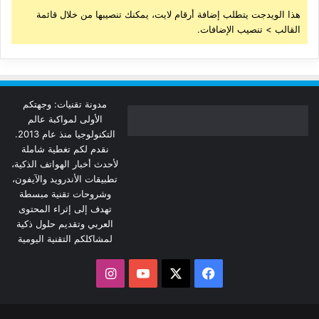
هذا الويدجت يتطلب إضافة أرقام لايت، يمكنك تنصيبها من خلال قائمة
القالب > تنصيب الإضافات.
مدونة تقنيات: وجهتكم
الأولى لمواكبة عالم
التكنولوجيا منذ عام 2013.
نقدم لكم تغطية شاملة
لأحدث أخبار الهواتف الذكية،
تطبيقات الأندرويد والآيفون،
وشروحات تقنية مبسطة
تهدف إلى إثراء المحتوى
العربي وتقديم حلول ذكية
لمشاكلكم التقنية اليومية
‫X
فيسبوك
‫YouTube
انستقرام