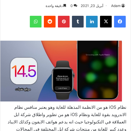
Adam
أبريل 23, 2021
0
دقيقة واحدة
فيسبوك
‫X
لينكدإن
بينتيريست
واتساب
نظام iOS هو من الانظمة المذهلة للغاية وهو يعتبر منافس نظام
الاندرويد بقوة للغاية ونظام iOS هو من تطوير واطلاق شركة ابل
العملاقة في التكنولوجيا حيث انه يدعم هواتف الايفون وكذلك الايباد
وعدد كبير للغاية من منتجات شركة ابل المختلفة في المجالات