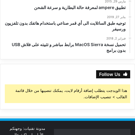
مارس 29, 2015
تطبيق ampere لمعرفة حالة البطارية و سرعة الشحن
يناير 27, 2019
توجيه طبق الساتلايت الى أي قمر صناعي باستخدام هاتفك بدون تلفزيون
ورسيفر
فبراير 2, 2018
تحميل نسخة MacOS Sierra برابط مباشر و تثبيته على فلاش USB
بدون برامج
Follow Us
هذا الويدجت يتطلب إضافة أرقام لايت، يمكنك تنصيبها من خلال قائمة
القالب > تنصيب الإضافات.
مدونة تقنيات: وجهتكم
الأولى لمواكبة عالم