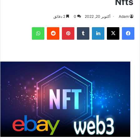
Nfts
Adam
أكتوبر 20, 2022
0
2 دقائق
فيسبوك
‫X
لينكدإن
بينتيريست
واتساب