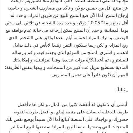
مجانية له على المنصة، للتأكد اذهب لمواقع مثلاً اكسبريس، ابحث
عن منتج أقل من خمس دولار، و تأكد من مصاريف الشحن، و خاصية
إرجاع المنتج، أما الآن ضع المنتج للبيع عن طريق المزاد، و حدد له
أقل مبلغ ربما ” 0.05 ” دولار، و حدد مدة الشحنة في ثلاثين إلى ستين
يوما المجانية، و حدد أن المنتج يمكن إرجاعه في حالة عدم توافقه مع
الوصف، و اترك المزاد لخمسة أيام بعدها وافق على الشخص الذي
ربح المزاد، و لكن ربما سيكون الثمن زهيدا لابأس في ذلك بدايةً،
اذهب، و اشتري المنتج من الموقع الذي وجدته فيه، و قم بإرساله
للمشتري، ثم أعد الكرَّة مرات عديدة، وفقاً لمزانيتك، و إمكانياتك
المادية تستطيع تنزيل عدد كبير من المنتجات، و بيعها بنفس الطريقة؛
المهم أن تكون قادراً على تحمل المصاريف.
_ ثالثاً :
أتمنى أن لا تكون قد أنفقت كثيرا من المال، و لكن هذه أفضل
طريقة للدعاية لحسابك على منصة إيباي، و أفضل طريقة لتقوية
حضورك، و تواجدك على المنصة كبائع أما الآن ستبدأ بوضع نفس تلك
المنتجات التي وضعتها سابقا للبيع بالمزاد؛ ستضعها للبيع المباشر