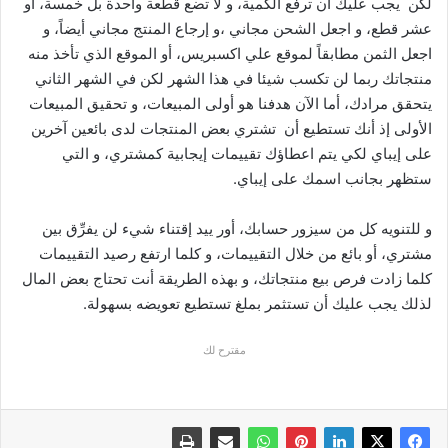
لكن يجب عليك أن ترفع الكمية، و لا تضع قطعة واحدة بل خمسة، أو
عشر قطع، و اجعل الشحن مجاني ،و إرجاع المنتج مجاني أيضاً، و
اجعل الثمن مطابقاً لموقع علي اكسبريس، أو الموقع الذي تأخذ منه
منتجاتك ربما لن تكسب شيئا في هذا الشهر لكن في الشهر الثاني
يتحقق مرادك، أما الآن هدفنا هو أولى المبيعات، و تحقيق المبيعات
الأولى إذ أنك تستطيع أن تشتري بعض المنتجات لدى بائعين آخرين
على إيباي لكي يتم اعطاؤك تقييمات إيجابية كمشتري، و التي
ستظهر بجانب اسمك على إيباي.
و للتنويه كل من سيزور حسابك، أور ييد إقتناء شيء لن يفرِّق بين
مشتري، أو بائع من خلال التقييمات، و كلما ارتفع رصيد التقييمات
كلما زادت فرص بيع منتجاتك، و بهذه الطريقة أنت تحتاج بعض المال
لذلك يجب عليك أن تستثمر بملغ تستطيع تعويضه بسهولة.
مقترح لك