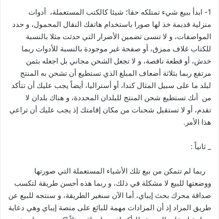
1- ابدأ ببيع شيء تمتلكه حقا؛ شيئا كالكتب المستعملة، أدوات
منزلية قديمة خذ لها صورا باستخدام هاتفك النقال المحمول، و حدد
المواصفات، و لا تنسى تضمين الأضرار التي حدثت مثلا بالنسبة
للكتاب غلاف ممزق، أو صفحة غير موجودة بالنسبة للأدوات ربما
خدش، أو قطعة ناقصة، و لا تجعل الشحن مجاني بل اجعله بثمن
مرتفع ربما بثلاثة أضعاف المبلغ الذي تستطيع أن تشحن به المنتج
لبلد ما على سبيل المثال كندا، أو أستراليا، أيضاً يجب عليك أن تتأكد
من أنك تستطيع شحن المنتج للبلدان المحددة، و هناك بلدان لا
تقدم، أو لا تستقبل شحنات من مكان إقامتك إذ يجب عليك أن تراعي
هذا الأمر.
_ ثانياً :
ربما لم تتمكن من بيع تلك الأشياء المستعملة التي صورتها
ووضعتها للبيع لا مشكلة في ذلك، و ربما هذه أحسن طريقة لتكسب
صداقة محرك بحث إيباي، أما الآن سنغير الطريقة، و سنتجه للبيع عن
طريق المزاد إذ أن المزادات مهمة للبائع على منصة إيباي وهي دعاية