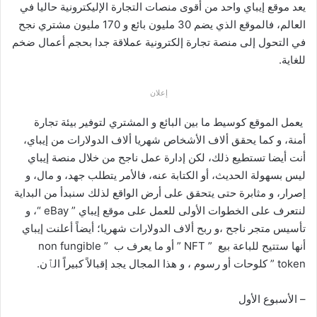
يعد موقع إيباي واحد من أقوى منصات التجارة الإليكترونية حاليا في
العالم، فالموقع الذي يضم 30 مليون بائع و 170 مليون مشتري نجح
في التحول إلى منصة تجارة إلكترونية عملاقة جدا بحجم أعمال ضخم
للغاية.
إعلان
يعمل الموقع كوسيط ما بين البائع و المشتري لتوفير بيئة تجارة
أمنة، و كما يحقق ألاف الأشخاص شهريا ألاف الدولارات من إيباي،
أنت أيضا تستطيع ذلك، لكن إدارة عمل ناجح من خلال منصة إيباي
ليس بسهولة الحديث، أو الكتابة عنه، فالأمر يتطلب جهد، و مال، و
إصرار، و مثابرة حتى يتحقق على أرض الواقع لذلك سنبدأ من البداية
لنتعرف على الخطوات الأولى للعمل على موقع إيباي ” eBay “، و
تأسيس متجر ناجح ،و ربح ألاف الدولارات شهريا؛ أيضاً أعلنت إيباي
أنها ستتيح للباعة بيع ” NFT ” أو ما يعرف ب ” non fungible
token ” كلوحات أو رسوم ، و هذا المجال يجد إقبالاً كبيراً الٱن.
– الأسبوع الأول