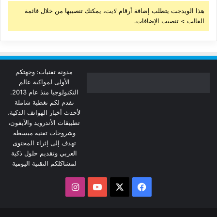
هذا الويدجت يتطلب إضافة أرقام لايت، يمكنك تنصيبها من خلال قائمة
القالب > تنصيب الإضافات.
مدونة تقنيات: وجهتكم
الأولى لمواكبة عالم
التكنولوجيا منذ عام 2013.
نقدم لكم تغطية شاملة
لأحدث أخبار الهواتف الذكية،
تطبيقات الأندرويد والآيفون،
وشروحات تقنية مبسطة
تهدف إلى إثراء المحتوى
العربي وتقديم حلول ذكية
لمشاكلكم التقنية اليومية
‫X
فيسبوك
‫YouTube
انستقرام