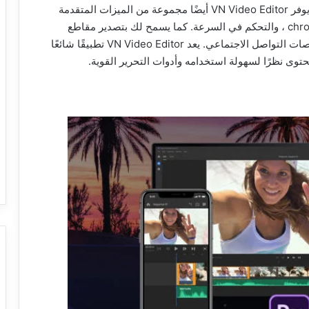
والنصوص والملصقات إلى مقاطع الفيديو الخاصة بك. يوفر VN Video Editor أيضًا مجموعة من الميزات المتقدمة
مثل الرسوم المتحركة للإطار الرئيسي ، و chroma keying ، والتحكم في السرعة. كما يسمح لك بتصدير مقاطع
الفيديو الخاصة بك بدقة عالية ونشرها مباشرة على منصات التواصل الاجتماعي. يعد VN Video Editor تطبيقًا شائعًا