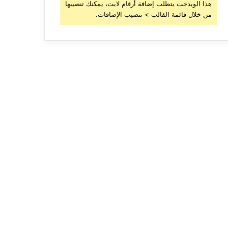
هذا الويدجت يتطلب إضافة أرقام لايت، يمكنك تنصيبها
من خلال قائمة القالب > تنصيب الإضافات.