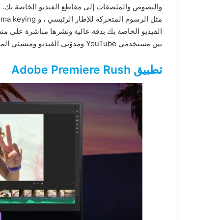
بين مستخدمي YouTube ومدوّني الفيديو ومنشئي المحتوى نظرًا لسهولة استخدامه وأدوات التحرير القوية.
تطبيق Adobe Premiere Rush