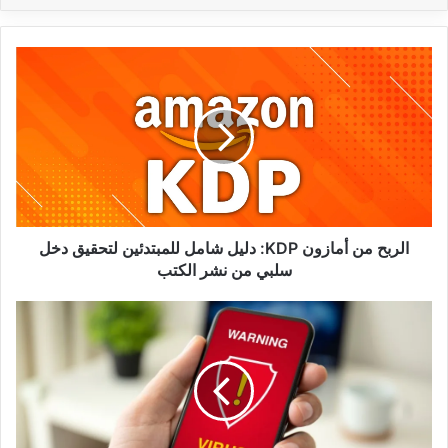
الربح
من
أمازون
KDP:
دليل
شامل
للمبتدئين
لتحقيق
دخل
سلبي
الربح من أمازون KDP: دليل شامل للمبتدئين لتحقيق دخل
من
سلبي من نشر الكتب
نشر
الكتب
فيروس
خطير
يستهدف
هواتف
أندرويد
في
المغرب: