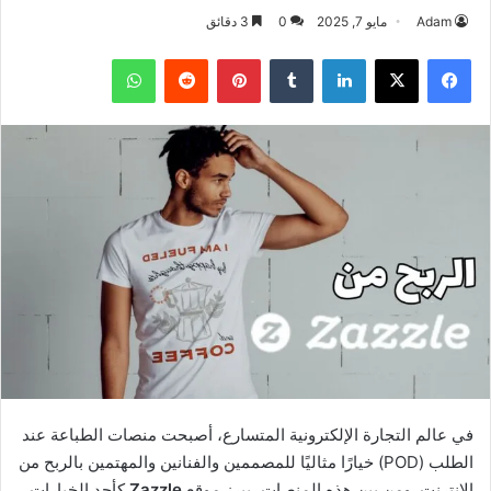
Adam
مايو 7, 2025
0
3 دقائق
فيسبوك
‫X
لينكدإن
بينتيريست
واتساب
في عالم التجارة الإلكترونية المتسارع، أصبحت منصات الطباعة عند
الطلب (POD) خيارًا مثاليًا للمصممين والفنانين والمهتمين بالربح من
الإنترنت. ومن بين هذه المنصات، يبرز موقع
Zazzle
كأحد الخيارات