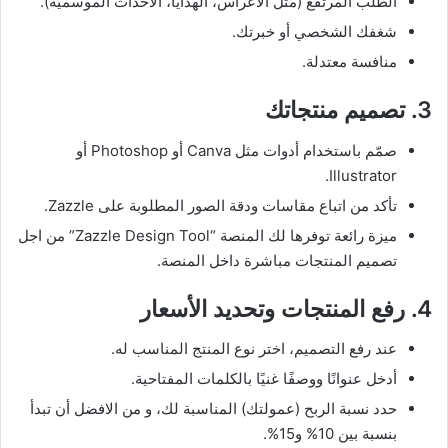
الطلب المرتفع (مثل الأعراس، الهدايا، الأحداث الموسمية).
شغفك الشخصي أو خبرتك.
منافسة معتدلة.
3. تصميم منتجاتك
صمّم باستخدام أدوات مثل Canva أو Photoshop أو
Illustrator.
تأكد من اتباع مقاسات ودقة الصور المطلوبة على Zazzle.
ميزة رائعة توفرها لك المنصة “Zazzle Design Tool” من اجل
تصميم المنتجات مباشرة داخل المنصة.
4. رفع المنتجات وتحديد الأسعار
عند رفع التصميم، اختر نوع المنتج المناسب له.
أدخل عنوانًا ووصفًا غنيًا بالكلمات المفتاحية.
حدد نسبة الربح (عمولتك) المناسبة لك، و من الافضل أن تبدأ
بنسبة بين 10% و15%.