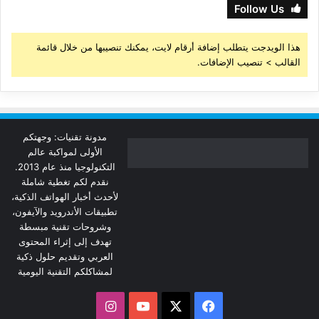
Follow Us
هذا الويدجت يتطلب إضافة أرقام لايت، يمكنك تنصيبها من خلال قائمة
القالب > تنصيب الإضافات.
مدونة تقنيات: وجهتكم
الأولى لمواكبة عالم
التكنولوجيا منذ عام 2013.
نقدم لكم تغطية شاملة
لأحدث أخبار الهواتف الذكية،
تطبيقات الأندرويد والآيفون،
وشروحات تقنية مبسطة
تهدف إلى إثراء المحتوى
العربي وتقديم حلول ذكية
لمشاكلكم التقنية اليومية
‫X
فيسبوك
‫YouTube
انستقرام