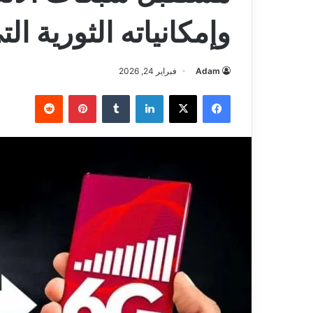
وإمكانياته الثورية ال
Adam
فبراير 24, 2026
فيسبوك
‫X
لينكدإن
بينتيريست