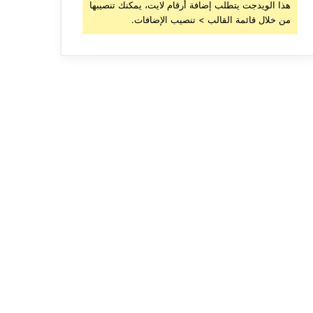
هذا الويدجت يتطلب إضافة أرقام لايت، يمكنك تنصيبها
من خلال قائمة القالب > تنصيب الإضافات.