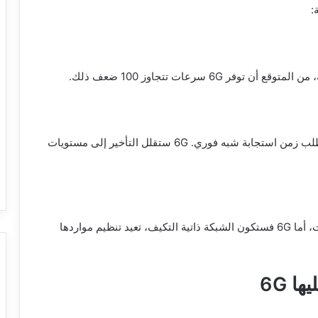
:
التحكم في السيارات الذاتية أو إجراء جراحة عن بُعد يتطلب زمن استجابة شبه فوري. 6G ستقلل التأخير إلى مستويات
في 5G يتم تحسين الأداء عبر خوارزميات إدارة الشبكات، أما 6G فستكون الشبكة ذاتية التكيف، تعيد تنظيم مواردها
ا 6G