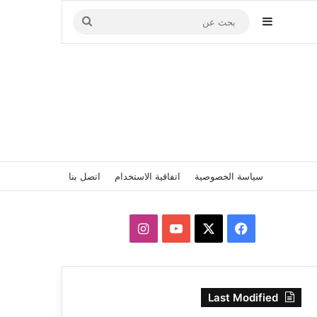
إضافة عمود جانبي
بحث
عن
سياسة الخصوصية
اتفاقية الاستخدام
اتصل بنا
‫X
فيسبوك
‫YouTube
انستقرام
Last Modified