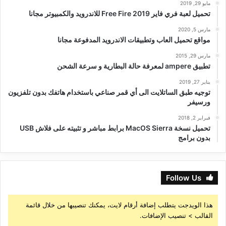
مايو 29, 2019
تحميل لعبة فري فاير Free Fire 2019 للاندرويد والكمبيوتر مجانا
مارس 5, 2020
مواقع تحميل العاب وتطبيقات الاندرويد المدفوعة مجانا
مارس 29, 2015
تطبيق ampere لمعرفة حالة البطارية و سرعة الشحن
يناير 27, 2019
توجيه طبق الساتلايت الى أي قمر صناعي باستخدام هاتفك بدون تلفزيون
ورسيفر
فبراير 2, 2018
تحميل نسخة MacOS Sierra برابط مباشر و تثبيته على فلاش USB
بدون برامج
Follow Us
هذا الويدجت يتطلب إضافة أرقام لايت، يمكنك تنصيبها من خلال قائمة
القالب > تنصيب الإضافات.