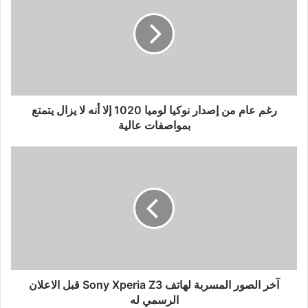
من
إصدار
نوكيا
لوميا
1020
إلا
أنه
لا
رغم عام من إصدار نوكيا لوميا 1020 إلا أنه لا يزال يتمتع
يزال
بمواصفات عالية
يتمتع
بمواصفات
آخر
عالية
الصور
المسربة
لهاتف
Sony
Xperia
Z3
قبل
الاعلان
الرسمي
آخر الصور المسربة لهاتف Sony Xperia Z3 قبل الاعلان
له
الرسمي له