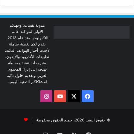
مدونة تقنيات: وجهتكم
الأولى لمواكبة عالم
التكنولوجيا منذ عام 2013.
نقدم لكم تغطية شاملة
لأحدث أخبار الهواتف الذكية،
تطبيقات الأندرويد والآيفون،
وشروحات تقنية مبسطة
تهدف إلى إثراء المحتوى
العربي وتقديم حلول ذكية
لمشاكلكم التقنية اليومية
‫X
فيسبوك
‫YouTube
انستقرام
© حقوق النشر 2026، جميع الحقوق محفوظة |