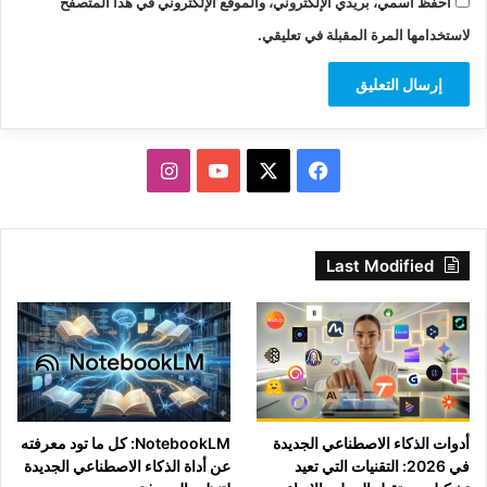
احفظ اسمي، بريدي الإلكتروني، والموقع الإلكتروني في هذا المتصفح
لاستخدامها المرة المقبلة في تعليقي.
‫X
فيسبوك
‫YouTube
انستقرام
Last Modified
أدوات الذكاء الاصطناعي الجديدة
NotebookLM: كل ما تود معرفته
في 2026: التقنيات التي تعيد
عن أداة الذكاء الاصطناعي الجديدة