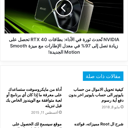
في
الأداء:
بطاقات
RTX
40
تحصل
على
NVIDIA تُحدث ثورة في الأداء: بطاقات RTX 40 تحصل على
زيادة
زيادة تصل إلى 97% في معدل الإطارات مع ميزة Smooth
تصل
Motion الجديدة!
إلى
97%
في
معدل
مقالات ذات صلة
الإطارات
مع
كيفية تحويل الاموال من حساب
أداة من مايكروسوفت ستساعدك
ميزة
بايونير الى حساب بايونير اخر بدون
على معرفة ما إذا كان أي برنامج أو
Smooth
دفع أية رسوم
لعبة متوافقة مع الويندوز الخاص بك
Motion
قبل تنزيله
مايو 8, 2018
الجديدة!
أغسطس 11, 2015
شرح ال Root مميزاته، فوائده
موقع سيسمح لك الحصول على