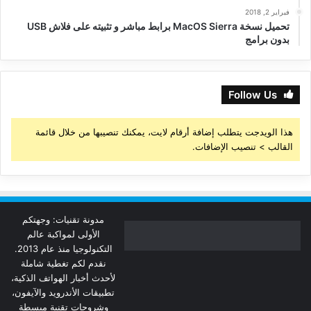
فبراير 2, 2018
تحميل نسخة MacOS Sierra برابط مباشر و تثبيته على فلاش USB
بدون برامج
Follow Us
هذا الويدجت يتطلب إضافة أرقام لايت، يمكنك تنصيبها من خلال قائمة
القالب > تنصيب الإضافات.
مدونة تقنيات: وجهتكم
الأولى لمواكبة عالم
التكنولوجيا منذ عام 2013.
نقدم لكم تغطية شاملة
لأحدث أخبار الهواتف الذكية،
تطبيقات الأندرويد والآيفون،
وشروحات تقنية مبسطة