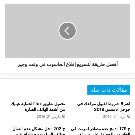
أفضل
طريقة
لتسريع
إقلاع
الحاسوب
في
وقت
وجيز
أفضل طريقة لتسريع إقلاع الحاسوب في وقت وجيز
مقالات ذات صلة
اهم 6 شروط لقبول موقعك في
تحميل تطبيق f.lux لحماية عينيك
جوجل ادسنس 2019
من أشعة الهاتف الضارة
أبريل 24, 2019
مارس 21, 2016
ح 179 : دمج عدة مصادر انترنت في
ح 202 : حل مشكل عدم اتصال
الحاسوب للحصول على سرعة
هواتف السامسونج بالواي فاي