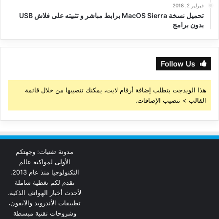
فبراير 2, 2018
تحميل نسخة MacOS Sierra برابط مباشر و تثبيته على فلاش USB
بدون برامج
Follow Us
هذا الويدجت يتطلب إضافة أرقام لايت، يمكنك تنصيبها من خلال قائمة
القالب > تنصيب الإضافات.
مدونة تقنيات: وجهتكم
الأولى لمواكبة عالم
التكنولوجيا منذ عام 2013.
نقدم لكم تغطية شاملة
لأحدث أخبار الهواتف الذكية،
تطبيقات الأندرويد والآيفون،
وشروحات تقنية مبسطة