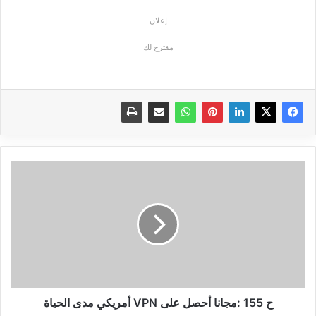
إعلان
مقترح لك
ح
155
:مجانا
أحصل
على
VPN
أمريكي
مدى
الحياة
ح 155 :مجانا أحصل على VPN أمريكي مدى الحياة