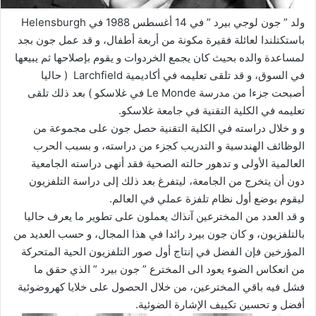
ولد ” جون لوجي بيرد ” في 14 أغسطس 1988 في Helensburgh
باستكتلندا لعائلة فقيرة مكونة من أربعة أطفال، و قد عمل جون بجد
لمساعدة والده بحيث كان يجمع الخردوات و يقوم بإصلاحها ثم يبيعها
في السوق، و قد تلقى تعليمه في أكاديمية Larchfield ( حاليا
أصبحت جزءا من مدرسة Le Monde في غلاسكو ) بعد ذلك تلقى
تعليمه في الكلية التقنية في جامعة غلاسكو.
و و خلال دراسته في الكلية التقنية حصل جون على مجموعة من
الوظائف الهندسية و التدريب كجزء من دراسته، و بسبب الحرب
العالمية الأولى و تدهور حالته الصحية فقد أنهى دراسته الجامعية
دون أن يتخرج من الجامعة، ليتفرغ بعد ذلك إلى دراسة التلفزيون
ليقوم بوضع أول نظام تلفزة عملي في العالم.
و قد العدد من المخترعين آنذاك يعملون على تطوير ما يعرف حاليا
بالتلفزيون، و كان جون بيرد رائدا في هذا المجال، و حسب العديد من
المؤرخين فإن الفضل في إنتاج أول صور التلفزيون الحية المتحركة
من انعكاس الضوء يعود الى المخترع ” جون بيرد ” الذي حقق ما
فشل فيه باقي المخترعين، من خلال الحصول على خلايا كهروضوئية
أفضل و تحسين تكييف الإشارة الضوئية.