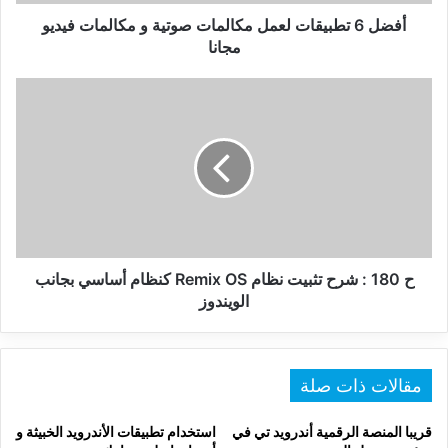
فيديو
مجانا
أفضل 6 تطبيقات لعمل مكالمات صوتية و مكالمات فيديو
مجانا
ح
180
:
شرح
تثبيت
نظام
Remix
OS
كنظام
أساسي
ح 180 : شرح تثبيت نظام Remix OS كنظام أساسي بجانب
بجانب
الويندوز
الويندوز
مقالات ذات صلة
قريبا المنصة الرقمية أندرويد تي في
استخدام تطبيقات الأندرويد الخبيثة و