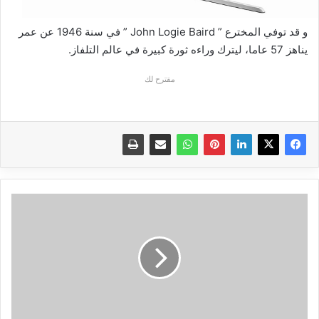
و قد توفي المخترع ” John Logie Baird ” في سنة 1946 عن عمر
يناهز 57 عاما، ليترك وراءه ثورة كبيرة في عالم التلفاز.
مقترح لك
أفضل
6
تطبيقات
لعمل
مكالمات
صوتية
و
مكالمات