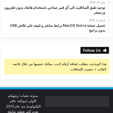
يناير 27, 2019
توجيه طبق الساتلايت الى أي قمر صناعي باستخدام هاتفك بدون تلفزيون
ورسيفر
فبراير 2, 2018
تحميل نسخة MacOS Sierra برابط مباشر و تثبيته على فلاش USB
بدون برامج
Follow Us
هذا الويدجت يتطلب إضافة أرقام لايت، يمكنك تنصيبها من خلال قائمة
القالب > تنصيب الإضافات.
مدونة تقنيات: وجهتكم
الأولى لمواكبة عالم
التكنولوجيا منذ عام 2013.
نقدم لكم تغطية شاملة