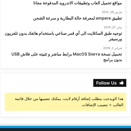
مواقع تحميل العاب وتطبيقات الاندرويد المدفوعة مجانا
مارس 29, 2015
تطبيق ampere لمعرفة حالة البطارية و سرعة الشحن
يناير 27, 2019
توجيه طبق الساتلايت الى أي قمر صناعي باستخدام هاتفك بدون تلفزيون
ورسيفر
فبراير 2, 2018
تحميل نسخة MacOS Sierra برابط مباشر و تثبيته على فلاش USB
بدون برامج
Follow Us
هذا الويدجت يتطلب إضافة أرقام لايت، يمكنك تنصيبها من خلال قائمة
القالب > تنصيب الإضافات.