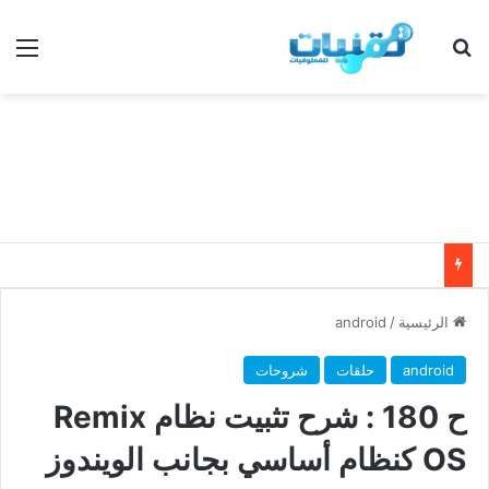
بحث عن
الق
الرئيسية
/
android
android
حلقات
شروحات
ح 180 : شرح تثبيت نظام Remix
OS كنظام أساسي بجانب الويندوز