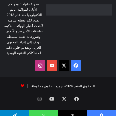
مدونة تقنيات: وجهتكم
الأولى لمواكبة عالم
التكنولوجيا منذ عام 2013.
نقدم لكم تغطية شاملة
لأحدث أخبار الهواتف الذكية،
تطبيقات الأندرويد والآيفون،
وشروحات تقنية مبسطة
تهدف إلى إثراء المحتوى
العربي وتقديم حلول ذكية
لمشاكلكم التقنية اليومية
‫X
فيسبوك
‫YouTube
انستقرام
© حقوق النشر 2026، جميع الحقوق محفوظة |
فيسبوك
‫X
‫YouTube
انستقرام