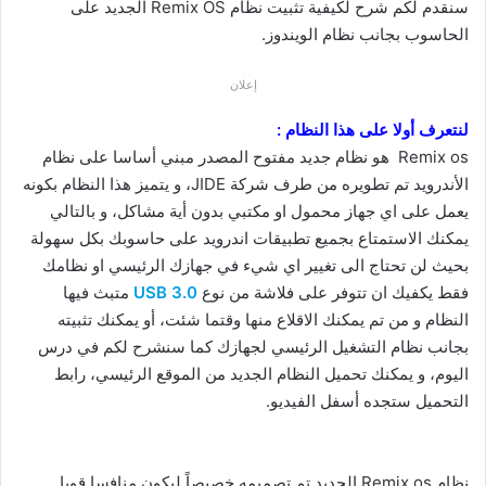
سنقدم لكم شرح لكيفية تثبيت نظام Remix OS الجديد على
الحاسوب بجانب نظام الويندوز.
إعلان
لنتعرف أولا على هذا النظام :
Remix os هو نظام جديد مفتوح المصدر مبني أساسا على نظام
الأندرويد تم تطويره من طرف شركة JIDE، و يتميز هذا النظام بكونه
يعمل على اي جهاز محمول او مكتبي بدون أية مشاكل، و بالتالي
يمكنك الاستمتاع بجميع تطبيقات اندرويد على حاسوبك بكل سهولة
بحيث لن تحتاج الى تغيير اي شيء في جهازك الرئيسي او نظامك
فقط يكفيك ان تتوفر على فلاشة من نوع
USB 3.0
متبث فيها
النظام و من تم يمكنك الاقلاع منها وقتما شئت، أو يمكنك تثبيته
بجانب نظام التشغيل الرئيسي لجهازك كما سنشرح لكم في درس
اليوم، و يمكنك تحميل النظام الجديد من الموقع الرئيسي، رابط
التحميل ستجده أسفل الفيديو.
نظام Remix os الجديد تم تصميمه خصيصاً ليكون منافسا قويا