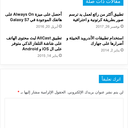
مقالات ذات صلة
تستطيع
حجبه
تطبيق أكثر من رائع لعمل يد ترسم
أحصل على ميزة Always On على
صور بطريقة كرتونية و احترافية
هاتفك الموجودة في Galaxy S7
نوفمبر 26, 2017
أبريل 20, 2016
استخدام تطبيقات الأندرويد الخبيثة و
تطبيق AllCast لبث محتوى الهاتف
أضرارها على جهازك
على شاشة التلفاز الذكي متوفر
على ال iOS و Android
يناير 2, 2014
يناير 14, 2015
اترك تعليقاً
لن يتم نشر عنوان بريدك الإلكتروني.
الحقول الإلزامية مشار إليها بـ
*
ا
ل
ت
ع