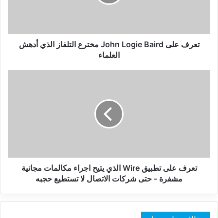
مخترع
التلفاز
الذي
أدهش
العلماء
تعرف على John Logie Baird مخترع التلفاز الذي أدهش
العلماء
تعرف
على
تطبيق
Wire
الذي
يتيح
اجراء
مكالمات
مجانية
مشفرة
تعرف على تطبيق Wire الذي يتيح اجراء مكالمات مجانية
-
مشفرة - حتى شركات الاتصال لا تستطيع حجبه
حتى
شركات
الاتصال
لا