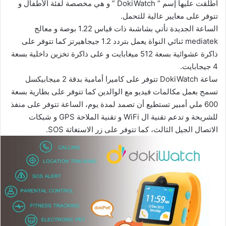
أطلقت عليها إسم ” DokiWatch ” و هي مخصصة لفئة الأطفال و
تتوفر على معايير عالية للتحمل.
الساعة الجديدة تأتي بشاشىة ذات قياس 1.22 بوصة و معالج
mediatek ثنائي النواة يعمل بتردد 1.2 جيجاهيرتز كما تتوفر على
ذاكرة عشوائية بسعة 512 ميغابايت و على ذاكرة تخزين داخلية بسعة
4 جيجابايت.
ساعة DokiWatch تتوفر على كاميرا أمامية بدقة 2 ميجابيكسل
تسمح بعمل مكالمات فيديو مع الوالدين كما تتوفر على بطارية بسعة
600 ملي أمبير تستطيع أن تصمد لمدة يوم، الساعة تتوفر على منفذ
للشريحة و تدعم تقنية ال WiFi و تقنية الملاحة GPS و شبكات
الاتصال الجيل الثالث، كما تتوفر على زر الاستغاثة SOS.