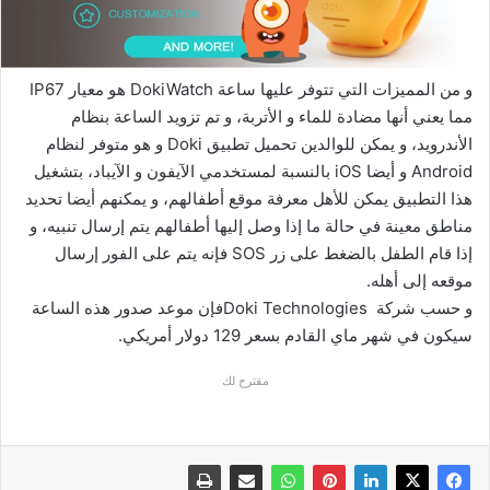
و من المميزات التي تتوفر عليها ساعة DokiWatch هو معيار IP67
مما يعني أنها مضادة للماء و الأتربة، و تم تزويد الساعة بنظام
الأندرويد، و يمكن للوالدين تحميل تطبيق Doki و هو متوفر لنظام
Android و أيضا iOS بالنسبة لمستخدمي الآيفون و الآيباد، بتشغيل
هذا التطبيق يمكن للأهل معرفة موقع أطفالهم، و يمكنهم أيضا تحديد
مناطق معينة في حالة ما إذا وصل إليها أطفالهم يتم إرسال تنبيه، و
إذا قام الطفل بالضغط على زر SOS فإنه يتم على الفور إرسال
موقعه إلى أهله.
و حسب شركة Doki Technologiesفإن موعد صدور هذه الساعة
سيكون في شهر ماي القادم بسعر 129 دولار أمريكي.
مقترح لك