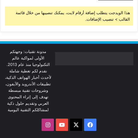
هذا الويدجت يتطلب إضافة أرقام لايت، يمكنك تنصيبها من خلال قائمة
القالب > تنصيب الإضافات.
مدونة تقنيات: وجهتكم
الأولى لمواكبة عالم
التكنولوجيا منذ عام 2013.
نقدم لكم تغطية شاملة
لأحدث أخبار الهواتف الذكية،
تطبيقات الأندرويد والآيفون،
وشروحات تقنية مبسطة
تهدف إلى إثراء المحتوى
العربي وتقديم حلول ذكية
لمشاكلكم التقنية اليومية
‫X
فيسبوك
‫YouTube
انستقرام