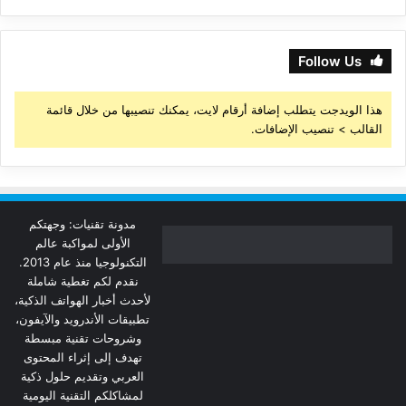
Follow Us
هذا الويدجت يتطلب إضافة أرقام لايت، يمكنك تنصيبها من خلال قائمة
القالب > تنصيب الإضافات.
مدونة تقنيات: وجهتكم
الأولى لمواكبة عالم
التكنولوجيا منذ عام 2013.
نقدم لكم تغطية شاملة
لأحدث أخبار الهواتف الذكية،
تطبيقات الأندرويد والآيفون،
وشروحات تقنية مبسطة
تهدف إلى إثراء المحتوى
العربي وتقديم حلول ذكية
لمشاكلكم التقنية اليومية