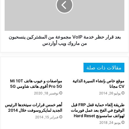
VoIP
مجموعة
من
المشتركين
ينسحبون
من
بعد قرار حظر خدمة VoIP مجموعة من المشتركين ينسحبون
ماروك
من ماروك ويب أواردس
ويب
أواردس
مقالات ذات صلة
موقع خاص بإنشاء السيرة الذاتية
مواصفات و عيوب هاتف Mi 10T
CV مجانا
Pro 5G أقوى هاتف شاومي 5G
يوليو 26, 2014
نوفمبر 18, 2020
طريقة إلغاء حماية قفل FRP قبل
أهم خمس قرارات سيتخدها الرئيس
الوقوع في الفخ بعد عمل فورمات
الجديد لمايكروسوفت خلال 2014
لهواتف سامسونج Hard Reset
فبراير 15, 2014
يونيو 24, 2018