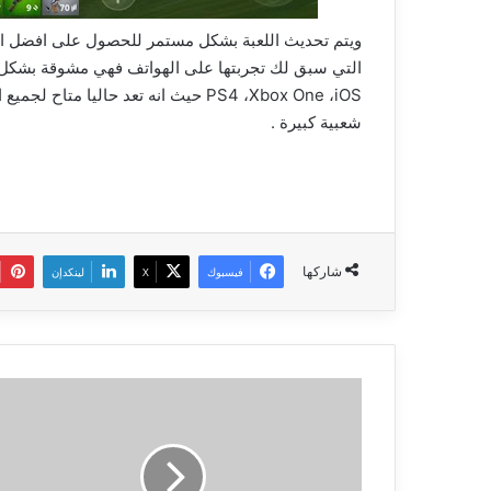
ويتم تحديث اللعبة بشكل مستمر للحصول على افضل ال
التي سبق لك تجربتها على الهواتف فهي مشوقة بشكل 
PS4 ،Xbox One ،iOS حيث انه تعد حاليا
شعبية كبيرة .
شاركها
فيسبوك
‫X
لينكدإن
برنامج
تحرير
الصور
المميز
Nik