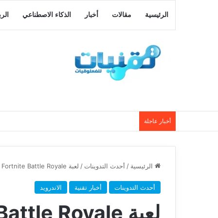
الرئيسية
مقالات
أخبار
الذكاء الاصطناعي
الر
أخبار عاجلة
الرئيسية
/
أحدث التدوينات
/
لعبة Fortnite Battle Royale تدعم الكثير من هواتف الاندرويد في الوقت الحالي
أحدث التدوينات
أخبار تقنية
الاندرويد