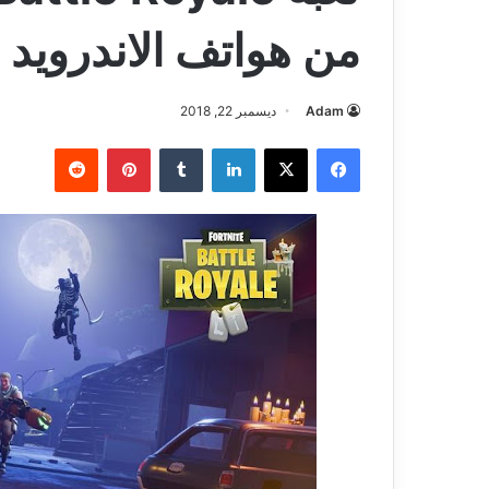
من هواتف الاندرويد 
Adam
ديسمبر 22, 2018
فيسبوك
‫X
لينكدإن
بينتيريست