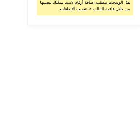
هذا الويدجت يتطلب إضافة أرقام لايت، يمكنك تنصيبها
من خلال قائمة القالب > تنصيب الإضافات.