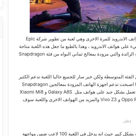
عندما تم اطلاق لعبة Fortnite Battle Royale على هواتف الاندرويد للمرة الاخرى وهي لعبة من تطوير شركة Epic
شيء على هواتف الاندرويد ، وهذا بالطبع ما جعل هذه اللعبة متاحة
لبعض الهواتف او لفئة محدودة فقط من الهواتف الذكية الرائدة والتي مزودة بمعالج ثماني النواه من فئة Snapdragon
الفئة المتوسطة ولكن خبر سار للجميع حاليا اللعبة تدعم الكثير
من الهواتف ضمن الفئة المتوسطة حيث ان اللعبة حاليا اصبحت تدعم اجهزة الهاتف المزودة بمعالجين Snapdragon
670 و Snapdragon 710 ، وهذا يعني ان اللعبة سوف تعمل بشكل جيد على هواتف مثل Galaxy A8S و Xiaomi Mi8
Special Edition و Nokia 8.1 و Oppo R17 Pro و Oppo R17 و Vivo Z3 والمزيد من الهواتف الاخرى واللعبة سوف
إعلان
ولعبة Fortnite Battle Royale هي لعبة مميزة وممتعة بشكل كبير حيث انه يدخل في اللعبة 100 لاعب ضمن مواجهة