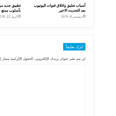
أسباب ﺗﻌﻠﻴﻖ ﻭﺍﻏﻼﻕ ﻗﻨﻮﺍﺕ ﺍﻟﻴﻮﺗﻴﻮﺏ
تطبيق جديد من
بعد التحديث الاخير
بأسلوب ممتع
ديسمبر 8, 2019
أبريل 22, 2018
اترك تعليقاً
لن يتم نشر عنوان بريدك الإلكتروني.
الحقول الإلزامية مشار إل
ا
ل
ت
ع
ل
ي
ق