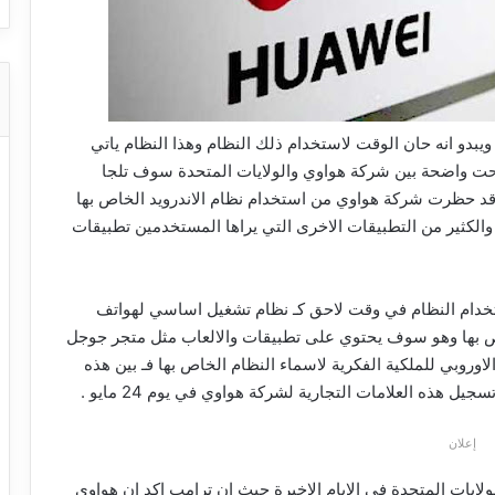
يبدو انه حان الوقت لاستخدام ذلك النظام وهذا النظام ياتي
ل التي اصبحت واضحة بين شركة هواوي والولايات المتحدة سوف تلجا
امها ARK OS حيث ان جوجل قد حظرت شركة هواوي من استخدام نظام الاندرويد الخاص بها
لكثير من التطبيقات الاخرى التي يراها المستخدمين تطبيقات
خدام النظام في وقت لاحق كـ نظام تشغيل اساسي لهواتف
اص بها وهو سوف يحتوي على تطبيقات والالعاب مثل متجر جوجل
وروبي للملكية الفكرية لاسماء النظام الخاص بها فـ بين هذه
إعلان
ايات المتحدة في الايام الاخيرة حيث ان ترامب اكد ان هواوي