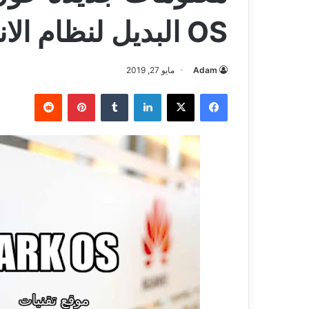
OS البديل لنظام الاندرويد
Adam
مايو 27, 2019
فيسبوك
‫X
لينكدإن
بينتيريست