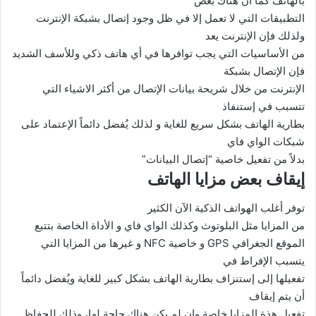
بالهاتف كما أن هناك بعض
التطبيقات التي لا تعمل إلا في ظل وجود إتصال بشبكة الإنترنت
ولذلك فإن الإنترنت يعد
من الأساسيات التي يجب توافرها في أي هاتف ذكي وللأسف الشديد
فإن الإتصال بشبكة
الإنترنت من خلال شريحة بيانات الإتصال من أكثر الاشياء التي
تتسبب في إستنفاذ
بطارية الهاتف بشكل سريع للغاية و لذلك يُفضل دائماً الإعتماد على
شبكات الواي فاي
بدلاً من تفعيل خاصية “إتصال البيانات”
إيقاف بعض مزايا الهاتف
توفر أغلب الهواتف الذكية الآن الكثير
من المزايا مثل البلوتوث وكذلك الواي فاي و الأداة الخاصة بتتبع
الموقع الجغرافي
GPS
و خاصية
NFC
و غيرها من المزايا التي
يتسبب الإفراط في
تفعيلها إلى إستنزاف بطارية الهاتف بشكل كبير للغاية ويُفضل دائماً
أن يتم إيقاف
تفعيل هذة المزايا خاصة وإن لم يكن هناك حاجة لها، وذلك للحفاظ