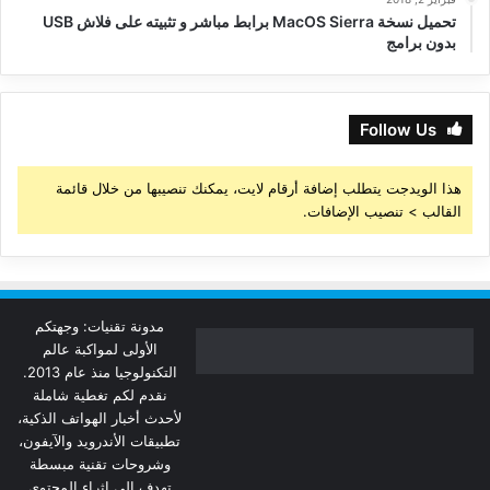
تحميل نسخة MacOS Sierra برابط مباشر و تثبيته على فلاش USB
بدون برامج
Follow Us
هذا الويدجت يتطلب إضافة أرقام لايت، يمكنك تنصيبها من خلال قائمة
القالب > تنصيب الإضافات.
مدونة تقنيات: وجهتكم
الأولى لمواكبة عالم
التكنولوجيا منذ عام 2013.
نقدم لكم تغطية شاملة
لأحدث أخبار الهواتف الذكية،
تطبيقات الأندرويد والآيفون،
وشروحات تقنية مبسطة
تهدف إلى إثراء المحتوى