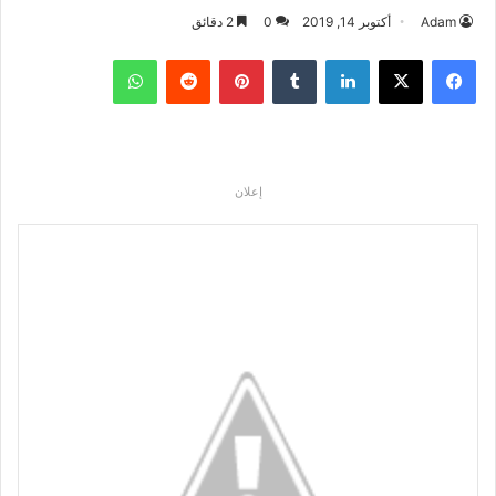
Adam
أكتوبر 14, 2019
0
2 دقائق
فيسبوك
‫X
لينكدإن
بينتيريست
واتساب
إعلان