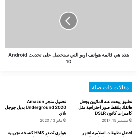
هي
قائمة
هواتف
اوبو
التي
ستحصل
على
تحديث
Android
هذه هي قائمة هواتف اوبو التي ستحصل على تحديث Android
10
10
مقالات ذات صلة
تطبيق يبحث عنه الملايين يجعل
تحميل متجر Amazon
هاتفك يلتقط صور احترافية مثل
Underground 2020 بديل جوجل
كاميرات كانون DSLR
بلاي
سبتمبر 15, 2017
مايو 13, 2020
افضل تطبيقات اسلامية لشهر
هواوي تُصدر HMS كنسخة تجريبية