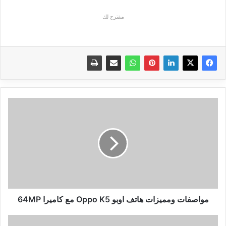
مقترح لك
مواصفات
ومميزات
هاتف
اوبو
Oppo
K5
مع
كاميرا
64MP
مواصفات ومميزات هاتف اوبو Oppo K5 مع كاميرا 64MP
هذه