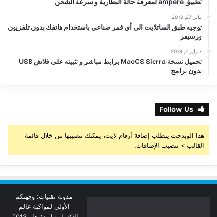
تطبيق ampere لمعرفة حالة البطارية و سرعة الشحن
يناير 27, 2019
توجيه طبق الساتلايت الى أي قمر صناعي باستخدام هاتفك بدون تلفزيون
ورسيفر
فبراير 2, 2018
تحميل نسخة MacOS Sierra برابط مباشر و تثبيته على فلاش USB
بدون برامج
Follow Us
هذا الويدجت يتطلب إضافة أرقام لايت، يمكنك تنصيبها من خلال قائمة
القالب > تنصيب الإضافات.
مدونة تقنيات: وجهتكم
الأولى لمواكبة عالم
التكنولوجيا منذ عام 2013.