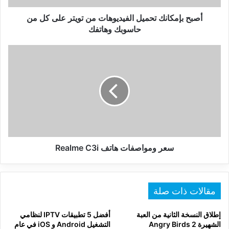
من
حاسوبك
أصبح بإمكانك تحميل الفيديوهات من تويتر على كل من
وهاتفك
حاسوبك وهاتفك
سعر
ومواصفات
هاتف
Realme
C3i
سعر ومواصفات هاتف Realme C3i
مقالات ذات صلة
إطلاق النسخة الثانية من العبة
أفضل 5 تطبيقات IPTV لنظامي
الشهيرة Angry Birds 2
التشغيل Android و iOS في عام