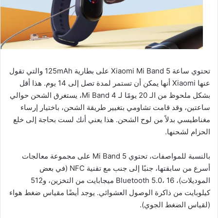
تحتوي ساعة Xiaomi Mi Band 5 على بطارية 125mAh والتي تقول
عنها Xiaomi أنها يمكن أن تستمر لمدة تصل إلى 14 يوم. هذا أقل
بشكل ملحوظ من الـ 20 يومًا لـ Mi Band 4، يستغرق الشحن حوالي
ساعتين، وقد قامت تشاومي بتغيير طريقة الشحن، باختيار إرساء
مغناطيسي بدلاً من لوح الشحن. هذا يعني أنك لست بحاجة إلى خلع
الحزام لشحنها.
بالنسبة للمواصفات، تحتوي Mi Band 5 على مجموعة معالجات
أسرع من سابقتها، جنبًا إلى جنب مع تقنية NFC (في بعض
الموديلات)، Bluetooth 5.0، 16 ميجابايت من التخزين، و512
كيلوبايت من ذاكرة الوصول العشوائي. يوجد أيضًا مقياس ضغط هواء
(لقياس الضغط الجوي).