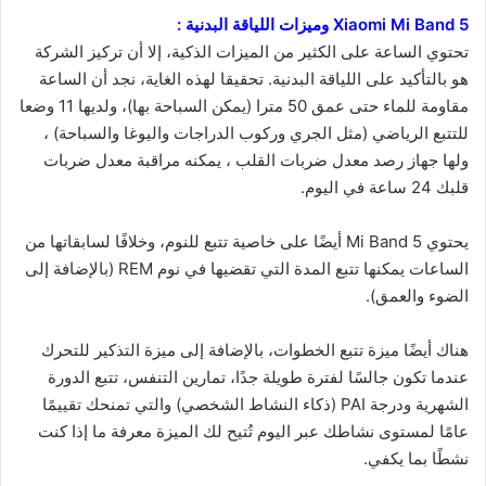
Xiaomi Mi Band 5 وميزات اللياقة البدنية :
تحتوي الساعة على الكثير من الميزات الذكية، إلا أن تركيز الشركة
هو بالتأكيد على اللياقة البدنية. تحقيقا لهذه الغاية، نجد أن الساعة
مقاومة للماء حتى عمق 50 مترا (يمكن السباحة بها)، ولديها 11 وضعا
للتتبع الرياضي (مثل الجري وركوب الدراجات واليوغا والسباحة) ،
ولها جهاز رصد معدل ضربات القلب ، يمكنه مراقبة معدل ضربات
قلبك 24 ساعة في اليوم.
يحتوي Mi Band 5 أيضًا على خاصية تتبع للنوم، وخلافًا لسابقاتها من
الساعات يمكنها تتبع المدة التي تقضيها في نوم REM (بالإضافة إلى
الضوء والعمق).
هناك أيضًا ميزة تتبع الخطوات، بالإضافة إلى ميزة التذكير للتحرك
عندما تكون جالسًا لفترة طويلة جدًا، تمارين التنفس، تتبع الدورة
الشهرية ودرجة PAI (ذكاء النشاط الشخصي) والتي تمنحك تقييمًا
عامًا لمستوى نشاطك عبر اليوم تُتيح لك الميزة معرفة ما إذا كنت
نشطًا بما يكفي.