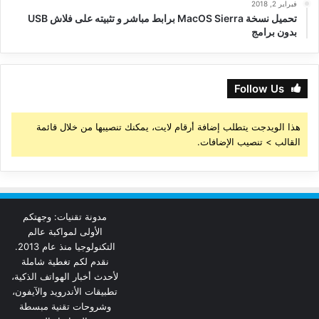
فبراير 2, 2018
تحميل نسخة MacOS Sierra برابط مباشر و تثبيته على فلاش USB
بدون برامج
Follow Us
هذا الويدجت يتطلب إضافة أرقام لايت، يمكنك تنصيبها من خلال قائمة
القالب > تنصيب الإضافات.
مدونة تقنيات: وجهتكم
الأولى لمواكبة عالم
التكنولوجيا منذ عام 2013.
نقدم لكم تغطية شاملة
لأحدث أخبار الهواتف الذكية،
تطبيقات الأندرويد والآيفون،
وشروحات تقنية مبسطة