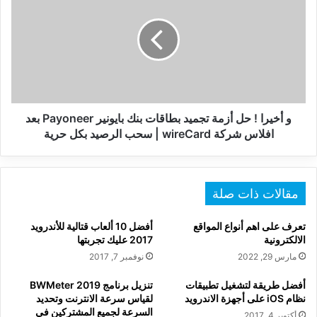
!
حل
أزمة
تجميد
بطاقات
بنك
بايونير
Payoneer
و أخيرا ! حل أزمة تجميد بطاقات بنك بايونير Payoneer بعد
بعد
افلاس شركة wireCard | سحب الرصيد بكل حرية
افلاس
شركة
wireCard
|
مقالات ذات صلة
سحب
الرصيد
تعرف على اهم أنواع المواقع
أفضل 10 ألعاب قتالية للأندرويد
بكل
الالكترونية
2017 عليك تجربتها
حرية
مارس 29, 2022
نوفمبر 7, 2017
أفضل طريقة لتشغيل تطبيقات
تنزيل برنامج BWMeter 2019
نظام iOS على أجهزة الاندرويد
لقياس سرعة الانترنت وتحديد
السرعة لجميع المشتركين في
أكتوبر 4, 2017