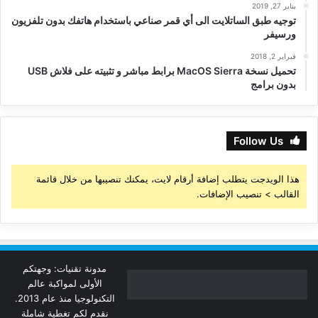
يناير 27, 2019
توجيه طبق الساتلايت الى أي قمر صناعي باستخدام هاتفك بدون تلفزيون
ورسيفر
فبراير 2, 2018
تحميل نسخة MacOS Sierra برابط مباشر و تثبيته على فلاش USB
بدون برامج
Follow Us
هذا الويدجت يتطلب إضافة أرقام لايت، يمكنك تنصيبها من خلال قائمة
القالب > تنصيب الإضافات.
مدونة تقنيات: وجهتكم
الأولى لمواكبة عالم
التكنولوجيا منذ عام 2013.
نقدم لكم تغطية شاملة