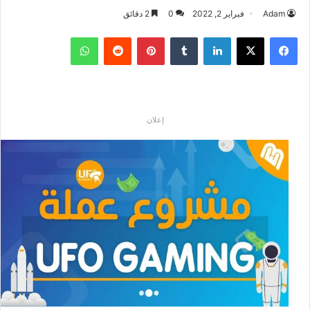
Adam
فبراير 2, 2022
0
2 دقائق
فيسبوك
‫X
لينكدإن
بينتيريست
واتساب
إعلان