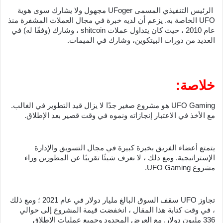
 الرئيس التنفيذي المسمى UFoger مجهول ولا يشارك سوى هوية 
UFO الخاصة به. يزعم أن لديه خبرة في مجال العملات المشفرة منذ 
عام 2010 ، حيث كان يتداول عملات shitcoin ، وشارك (وفقًا له) في 
العديد من دورات البيتكوين، وشارك في الميمات.
خلاصة:
UFO Gaming هو مشروع صغير جدًا لا يزال قيد التطوير في الغالب. 
مع الأخذ في الاعتبار إنجازاته ونموه في وقت قصير بعد الإطلاق.
يتمتع أعضاء الفريق بخبرة كبيرة في مجال التسويق والإدارة 
الإستراتيجية. ومع ذلك ، لا نعرف شيئًا تقريبًا عن المطورين وراء 
مشروع UFO Gaming.
تجاوز UFO سقف السوق البالغ مليار دولار في عام 2021 ؛ ومع ذلك 
، في وقت كتابة هذا المقال ، انخفضت قيمة المشروع إلى حوالي 
336 مليون دولار. مع العرض المحدود وجميع عمليات الإطلاق 