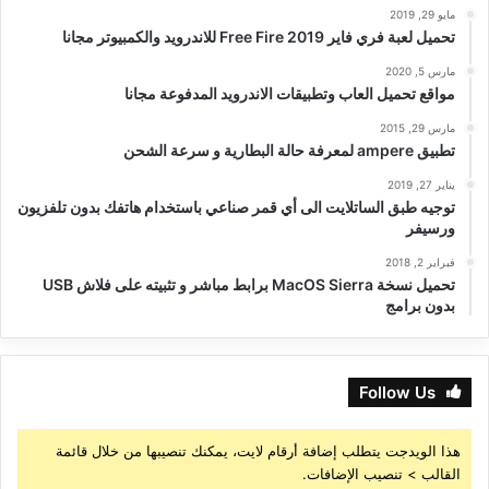
مايو 29, 2019
تحميل لعبة فري فاير Free Fire 2019 للاندرويد والكمبيوتر مجانا
مارس 5, 2020
مواقع تحميل العاب وتطبيقات الاندرويد المدفوعة مجانا
مارس 29, 2015
تطبيق ampere لمعرفة حالة البطارية و سرعة الشحن
يناير 27, 2019
توجيه طبق الساتلايت الى أي قمر صناعي باستخدام هاتفك بدون تلفزيون
ورسيفر
فبراير 2, 2018
تحميل نسخة MacOS Sierra برابط مباشر و تثبيته على فلاش USB
بدون برامج
Follow Us
هذا الويدجت يتطلب إضافة أرقام لايت، يمكنك تنصيبها من خلال قائمة
القالب > تنصيب الإضافات.