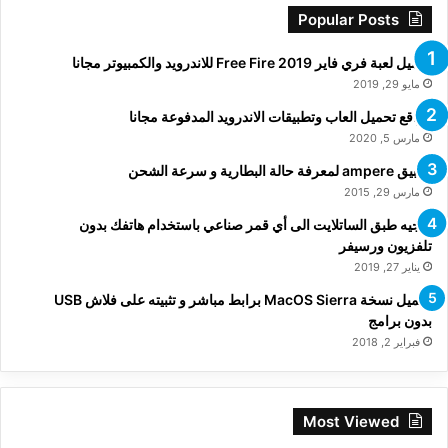
Popular Posts
تحميل لعبة فري فاير Free Fire 2019 للاندرويد والكمبيوتر مجانا
مايو 29, 2019
مواقع تحميل العاب وتطبيقات الاندرويد المدفوعة مجانا
مارس 5, 2020
تطبيق ampere لمعرفة حالة البطارية و سرعة الشحن
مارس 29, 2015
توجيه طبق الساتلايت الى أي قمر صناعي باستخدام هاتفك بدون
تلفزيون ورسيفر
يناير 27, 2019
تحميل نسخة MacOS Sierra برابط مباشر و تثبيته على فلاش USB
بدون برامج
فبراير 2, 2018
Most Viewed