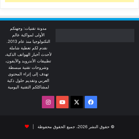
مدونة تقنيات: وجهتكم
الأولى لمواكبة عالم
التكنولوجيا منذ عام 2013.
نقدم لكم تغطية شاملة
لأحدث أخبار الهواتف الذكية،
تطبيقات الأندرويد والآيفون،
وشروحات تقنية مبسطة
تهدف إلى إثراء المحتوى
العربي وتقديم حلول ذكية
لمشاكلكم التقنية اليومية
‫X
فيسبوك
‫YouTube
انستقرام
© حقوق النشر 2026، جميع الحقوق محفوظة |