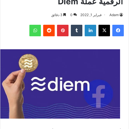
الرقمية عملة Diem
Adam
فبراير 1, 2022
0
3 دقائق
فيسبوك
‫X
لينكدإن
بينتيريست
واتساب