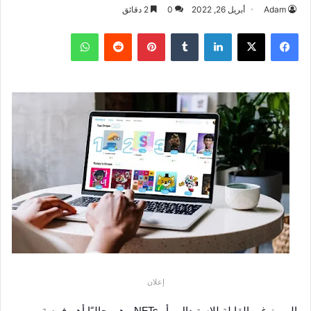
Adam
أبريل 26, 2022
0
2 دقائق
فيسبوك
‫X
لينكدإن
بينتيريست
واتساب
إعلان
الرموز غير القابلة للاستبدال ، أو NFTs ، هي حاليًا أهم فرصة 