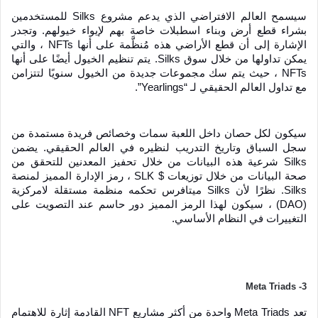
سيسمح العالم الافتراضي الذي يدعم مشروع Silks للمستخدمين 
بشراء قطع أرض وبناء اسطبلات خاصة بهم لإيواء خيولهم. وتجدر 
الإشارة إلى أن قطع الأراضي هذه مُنظَّمة على أنها NFTs ، والتي 
يمكن تداولها من خلال سوق Silks. يتم تنظيم الخيول أيضًا على أنها 
NFTs ، حيث يتم سك مجموعات جديدة من الخيول سنويًا لتتزامن 
مع تداول العالم الحقيقي لـ “Yearlings”.
سيكون لكل حصان داخل اللعبة سمات وخصائص فريدة مستمدة من 
سجل السباق وتاريخ التدريب لنظيره في العالم الحقيقي. يضمن 
Silks شرعية هذه البيانات من خلال تحفيز المعدنين للتحقق من 
صحة البيانات من خلال توزيعات $ SLK ، رمز الإدارة المميز لمنصة 
Silks. نظرًا لأن Silks ميتافرس تحكمه منظمة مستقلة لامركزية 
(DAO) ، سيكون لهذا الرمز المميز دور حاسم عند التصويت على 
التغييرات في النظام الأساسي.
3- Meta Triads
تعد Meta Triads واحدة من أكثر مشاريع NFT القادمة إثارة للاهتمام 