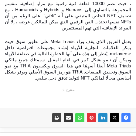
، حيث تضم 10000 قطعة فنية رقمية مع مزايا إضافية. تنقسم 
المجموعة بالتساوي إلى Humans و Hybrids و Humanoids ، مع 
تصنيف NFT الخاص المتبقي على أنه “ثلاثي”. على الرغم من أن 
NFTs نفسها تجتذب الفن الرقمي الذي يمكن للمالكين عرضه ، إلا أن 
الفوائد الإضافية التي تهم المستثمرين.
يعمل الفريق الذي يقف وراء Meta Triads على تطوير سوق حيث 
يمكن للعلامات التجارية للأزياء إنشاء مجموعات افتراضية داخل 
metaverse. يُنظر إلى هذه على أنها الخطوة التالية في صناعة الأزياء 
ويمكن أن تنمو بشكل كبير في العام المقبل. سيمتلك جميع مالكي 
Meta Triads أيضًا أسهمًا في هذا السوق ويكسبون TRIA مع نمو 
السوق وتحقيق المبيعات. TRIA هو رمز السوق الأصلي ويوفر بشكل 
أساسي مجالًا لمالكي NFT لتوليد تدفق دخل سلبي.
مقترح لك