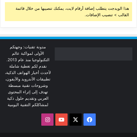
هذا الويدجت يتطلب إضافة أرقام لايت، يمكنك تنصيبها من خلال قائمة
القالب > تنصيب الإضافات.
مدونة تقنيات: وجهتكم
الأولى لمواكبة عالم
التكنولوجيا منذ عام 2013.
نقدم لكم تغطية شاملة
لأحدث أخبار الهواتف الذكية،
تطبيقات الأندرويد والآيفون،
وشروحات تقنية مبسطة
تهدف إلى إثراء المحتوى
العربي وتقديم حلول ذكية
لمشاكلكم التقنية اليومية
‫X
فيسبوك
‫YouTube
انستقرام