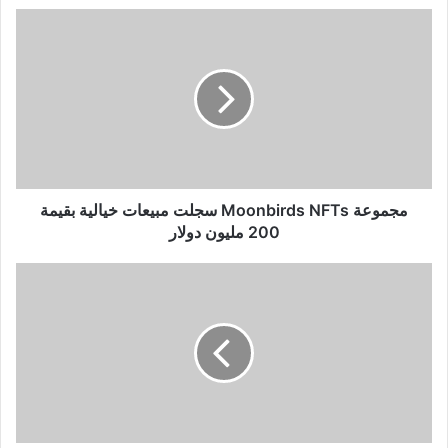
مجموعة
Moonbirds
NFTs
سجلت
مبيعات
خيالية
بقيمة
200
مليون
دولار
مجموعة Moonbirds NFTs سجلت مبيعات خيالية بقيمة
200 مليون دولار
سبب
انهيار
عملة
لونا
LUNA
-
الانهيار
الذي
حطم