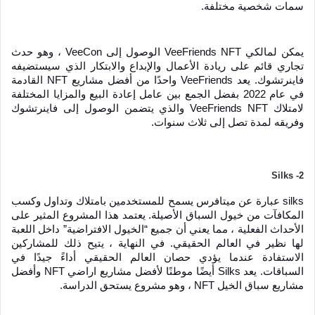
سمات شخصية مختلفة.
يمكن لمالكي VeeFriends NFT الوصول إلى VeeCon ، وهو حدث 
تجاري قائم على ريادة الأعمال والإبداع والابتكار الذي سيستضيفه 
فاينرتشوك. يعد VeeFriends واحدًا من أفضل مشاريع NFT القادمة 
في عام 2022 بفضل الجمع بين عامل إعادة البيع والمزايا المختلفة 
لامتلاك VeeFriends NFT والذي يتضمن الوصول إلى فاينرتشوك 
وفريقه لمدة تصل إلى ثلاث سنوات.
2- Silks
silks عبارة عن ميتافرس يسمح للمستخدمين بامتلاك وتداول وكسب 
المكافآت من خيول السباق الأصيلة. يعتمد هذا المشروع المثير على 
الأحداث الفعلية ، مما يعني أن جميع “الخيول الافتراضية” داخل اللعبة 
لها نظير في العالم الحقيقي. في النهاية ، يتيح ذلك للمشاركين 
الاستفادة عندما يؤدي حصان العالم الحقيقي أداءً جيدًا في 
السباقات. يعد Silks أيضًا موطنًا لأفضل مشاريع اراضي NFT وأفضل 
مشاريع سباق الخيل NFT ، وهو مشروع يستحق الدراسة.