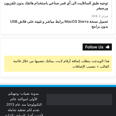
توجيه طبق الساتلايت الى أي قمر صناعي باستخدام هاتفك بدون تلفزيون
ورسيفر
فبراير 2, 2018
تحميل نسخة MacOS Sierra برابط مباشر و تثبيته على فلاش USB
بدون برامج
Follow Us
هذا الويدجت يتطلب إضافة أرقام لايت، يمكنك تنصيبها من خلال قائمة
القالب > تنصيب الإضافات.
مدونة تقنيات: وجهتكم
الأولى لمواكبة عالم
التكنولوجيا منذ عام 2013.
نقدم لكم تغطية شاملة
لأحدث أخبار الهواتف الذكية،