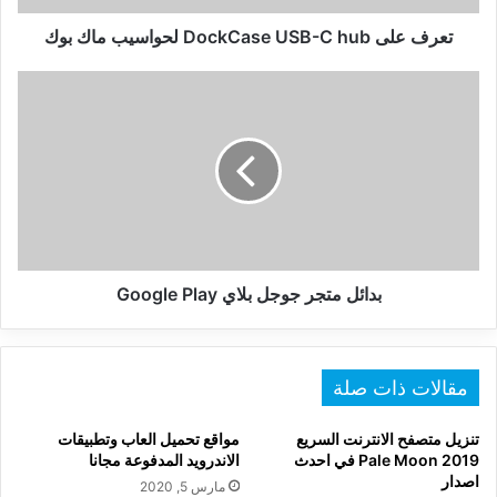
بوك
تعرف على DockCase USB-C hub لحواسيب ماك بوك
بدائل
متجر
جوجل
بلاي
Google
Play
بدائل متجر جوجل بلاي Google Play
مقالات ذات صلة
تنزيل متصفح الانترنت السريع
مواقع تحميل العاب وتطبيقات
2019 Pale Moon في احدث
الاندرويد المدفوعة مجانا
اصدار
مارس 5, 2020