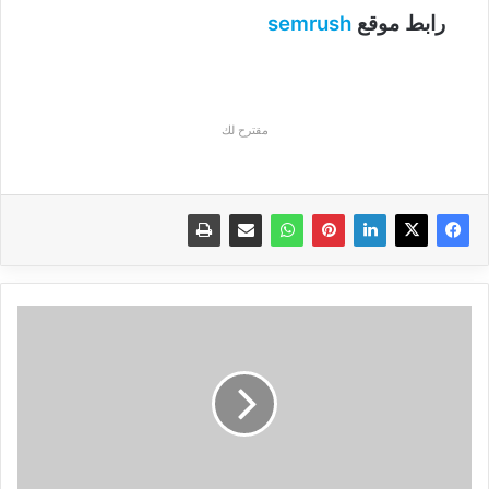
semrush
رابط موقع
مقترح لك
تعرف
على
DockCase
USB-
C
hub
لحواسيب
ماك