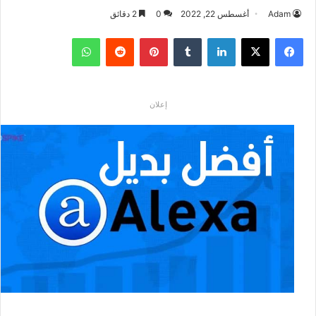
Adam
أغسطس 22, 2022
0
2 دقائق
فيسبوك
‫X
لينكدإن
بينتيريست
واتساب
إعلان