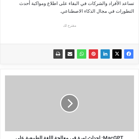
تساعد الأفراد والشركات في البقاء على اطلاع ومواكبة أحدث
التطورات في مجال الذكاء الاصطناعي.
مقترح لك
MacGPT:
إحداث
ثورة
في
معالجة
اللغة
الطبيعية
على
شريحة
M1
MacGPT: إحداث ثورة في معالجة اللغة الطبيعية على