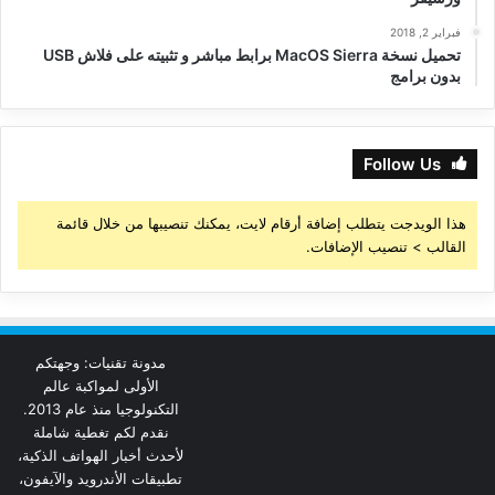
فبراير 2, 2018
تحميل نسخة MacOS Sierra برابط مباشر و تثبيته على فلاش USB
بدون برامج
Follow Us
هذا الويدجت يتطلب إضافة أرقام لايت، يمكنك تنصيبها من خلال قائمة
القالب > تنصيب الإضافات.
مدونة تقنيات: وجهتكم
الأولى لمواكبة عالم
التكنولوجيا منذ عام 2013.
نقدم لكم تغطية شاملة
لأحدث أخبار الهواتف الذكية،
تطبيقات الأندرويد والآيفون،