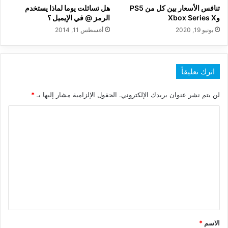
تنافس الأسعار بين كل من PS5
هل تسائلت يوما لماذا يستخدم
وXbox Series X
الرمز @ في الإيميل ؟
يونيو 19, 2020
أغسطس 11, 2014
اترك تعليقاً
لن يتم نشر عنوان بريدك الإلكتروني.
الحقول الإلزامية مشار إليها بـ
*
ا
ل
ت
ع
ل
ي
ق
*
الاسم
*