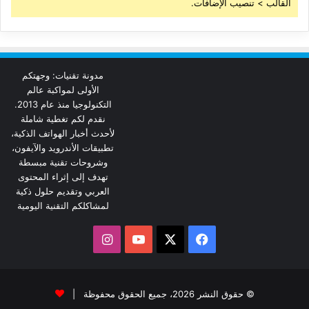
القالب > تنصيب الإضافات.
مدونة تقنيات: وجهتكم
الأولى لمواكبة عالم
التكنولوجيا منذ عام 2013.
نقدم لكم تغطية شاملة
لأحدث أخبار الهواتف الذكية،
تطبيقات الأندرويد والآيفون،
وشروحات تقنية مبسطة
تهدف إلى إثراء المحتوى
العربي وتقديم حلول ذكية
لمشاكلكم التقنية اليومية
‫X
فيسبوك
‫YouTube
انستقرام
© حقوق النشر 2026، جميع الحقوق محفوظة |