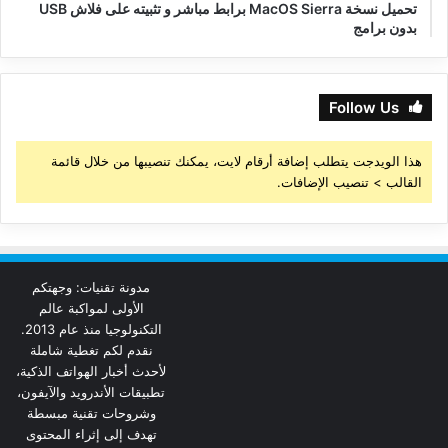
تحميل نسخة MacOS Sierra برابط مباشر و تثبيته على فلاش USB
بدون برامج
Follow Us
هذا الويدجت يتطلب إضافة أرقام لايت، يمكنك تنصيبها من خلال قائمة
القالب > تنصيب الإضافات.
مدونة تقنيات: وجهتكم
الأولى لمواكبة عالم
التكنولوجيا منذ عام 2013.
نقدم لكم تغطية شاملة
لأحدث أخبار الهواتف الذكية،
تطبيقات الأندرويد والآيفون،
وشروحات تقنية مبسطة
تهدف إلى إثراء المحتوى