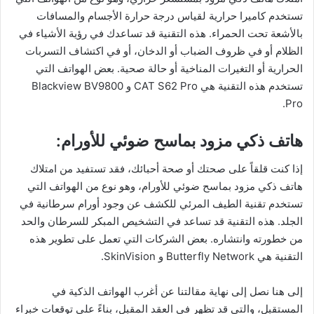
تستخدم كاميرا حرارية لقياس درجة حرارة الأجسام والمسافات
بالأشعة تحت الحمراء. هذه التقنية قد تساعدك في رؤية الأشياء في
الظلام أو في ظروف الضباب أو الدخان، أو في اكتشاف التسربات
الحرارية أو التغيرات المناخية أو حالة صحية. بعض الهواتف التي
تستخدم هذه التقنية هي CAT S62 Pro و Blackview BV9800
Pro.
هاتف ذكي مزود بماسح ضوئي للأورام:
إذا كنت قلقاً على صحتك أو صحة أحبائك، فقد تستفيد من امتلاك
هاتف ذكي مزود بماسح ضوئي للأورام، وهو نوع من الهواتف التي
تستخدم تقنية الطيف المرئي للكشف عن وجود أورام سرطانية في
الجلد. هذه التقنية قد تساعد في التشخيص المبكر للسرطان والحد
من خطورته وانتشاره. بعض الشركات التي تعمل على تطوير هذه
التقنية هي Butterfly Network و SkinVision.
إلى هنا نصل إلى نهاية مقالتنا عن أغرب الهواتف الذكية في
المستقبل، والتي قد تظهر في العقد المقبل، بناءً على توقعات خبراء