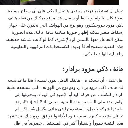
تخيل أن تستطيع عرض محتوى هاتفك الذكي على أي سطح مسطح،
سواء كان طاولة أو حائط أو سقف. هذا ما قد يمكنك من فعله هاتف
ذكي مزود ببروجيكتور، وهو نوع من الهواتف التي تحتوي على جهاز
إسقاط صغير يمكنه إظهار صورة ضخمة بدقة عالية. هذه الصورة
يمكن التفاعل معها باللمس أو بالإشارة، كما لو كانت شاشة حقيقية.
هذه التقنية ستفتح آفاقاً جديدة للاستخدامات الترفيهية والتعليمية
والعملية للهاتف الذكي.
هاتف ذكي مزود برادار:
هل تتمنى أن تتحكم في هاتفك الذكي بدون لمسه؟ هذا ما قد يتيحه
لك هاتف ذكي مزود برادار، وهو نوع من الهواتف التي تستخدم تقنية
الرادار للكشف عن حركة اليد أو الإصبع في الهواء، وتحويلها إلى
أوامر تنفذ على الشاشة. هذه التقنية تسمى Project Soli، وقد
طورتها شركة جوجل، واستخدمتها في هاتف بكسل 4، ولكن لم
تحظى بشعبية كبيرة بسبب قيود الأداء والتوافق. ومع ذلك، قد تشهد
هذه التقنية تطوراً وانتشاراً أكبر في المستقبل، خصوصاً في ظل