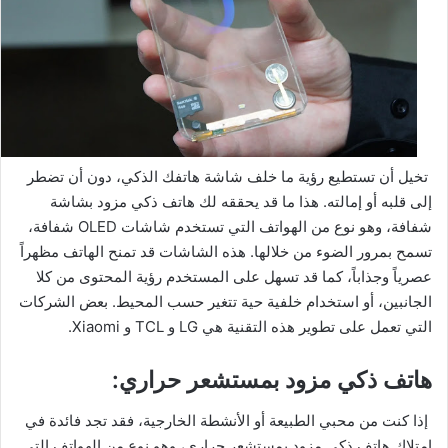
تخيل أن تستطيع رؤية ما خلف شاشة هاتفك الذكي، دون أن تضطر
إلى قلبه أو إمالته. هذا ما قد يحققه لك هاتف ذكي مزود بشاشة
شفافة، وهو نوع من الهواتف التي تستخدم شاشات OLED شفافة،
تسمح بمرور الضوء من خلالها. هذه الشاشات قد تمنح الهاتف مظهراً
عصرياً وجذاباً، كما قد تسهل على المستخدم رؤية المحتوى من كلا
الجانبين، أو استخدام خلفية حية تتغير حسب المحيط. بعض الشركات
التي تعمل على تطوير هذه التقنية هي LG و TCL و Xiaomi.
هاتف ذكي مزود بمستشعر حراري:
إذا كنت من محبي الطبيعة أو الأنشطة الخارجية، فقد تجد فائدة في
امتلاك هاتف ذكي مزود بمستشعر حراري، وهو نوع من الهواتف التي