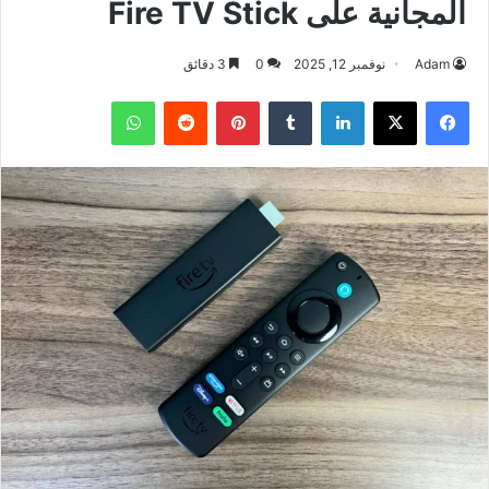
المجانية على Fire TV Stick
Adam
نوفمبر 12, 2025
0
3 دقائق
فيسبوك
‫X
لينكدإن
بينتيريست
واتساب