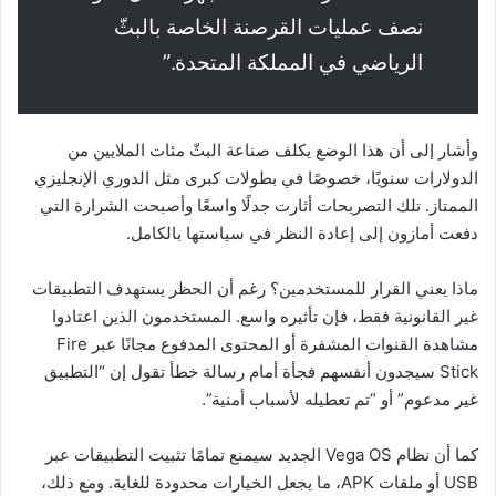
نصف عمليات القرصنة الخاصة بالبثّ
الرياضي في المملكة المتحدة.”
وأشار إلى أن هذا الوضع يكلف صناعة البثّ مئات الملايين من
الدولارات سنويًا، خصوصًا في بطولات كبرى مثل الدوري الإنجليزي
الممتاز. تلك التصريحات أثارت جدلًا واسعًا وأصبحت الشرارة التي
دفعت أمازون إلى إعادة النظر في سياستها بالكامل.
ماذا يعني القرار للمستخدمين؟ رغم أن الحظر يستهدف التطبيقات
غير القانونية فقط، فإن تأثيره واسع. المستخدمون الذين اعتادوا
مشاهدة القنوات المشفرة أو المحتوى المدفوع مجانًا عبر Fire
Stick سيجدون أنفسهم فجأة أمام رسالة خطأ تقول إن “التطبيق
غير مدعوم” أو “تم تعطيله لأسباب أمنية”.
كما أن نظام Vega OS الجديد سيمنع تمامًا تثبيت التطبيقات عبر
USB أو ملفات APK، ما يجعل الخيارات محدودة للغاية. ومع ذلك،