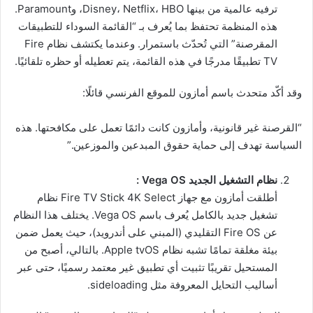
ترفيه عالمية من بينها Disney، Netflix، HBO، وParamount.
هذه المنظمة تحتفظ بما يُعرف بـ “القائمة السوداء للتطبيقات
المقرصنة” التي تُحدّث باستمرار. وعندما يكتشف نظام Fire
TV تطبيقًا مدرجًا في هذه القائمة، يتم تعطيله أو حظره تلقائيًا.
وقد أكّد متحدث باسم أمازون للموقع الفرنسي قائلًا:
“القرصنة غير قانونية، وأمازون كانت دائمًا تعمل على مكافحتها. هذه
السياسة تهدف إلى حماية حقوق المبدعين والموزعين.”
نظام التشغيل الجديد Vega OS :
أطلقت أمازون مع جهاز Fire TV Stick 4K Select نظام
تشغيل جديد بالكامل يُعرف باسم Vega OS. يختلف هذا النظام
عن Fire OS التقليدي (المبني على أندرويد)، حيث يعمل ضمن
بيئة مغلقة تمامًا تشبه نظام Apple tvOS. بالتالي، أصبح من
المستحيل تقريبًا تثبيت أي تطبيق غير معتمد رسميًا، حتى عبر
أساليب التحايل المعروفة مثل sideloading.