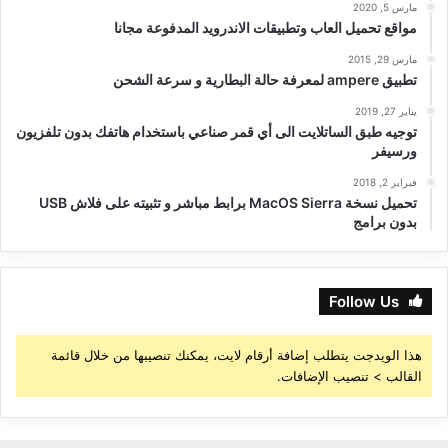
مارس 5, 2020
مواقع تحميل العاب وتطبيقات الاندرويد المدفوعة مجانا
مارس 29, 2015
تطبيق ampere لمعرفة حالة البطارية و سرعة الشحن
يناير 27, 2019
توجيه طبق الساتلايت الى أي قمر صناعي باستخدام هاتفك بدون تلفزيون
ورسيفر
فبراير 2, 2018
تحميل نسخة MacOS Sierra برابط مباشر و تثبيته على فلاش USB
بدون برامج
Follow Us
هذا الويدجت يتطلب إضافة أرقام لايت، يمكنك تنصيبها من خلال قائمة
القالب > تنصيب الإضافات.