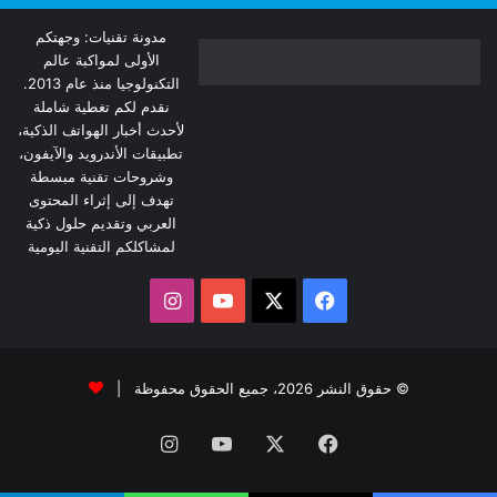
مدونة تقنيات: وجهتكم
الأولى لمواكبة عالم
التكنولوجيا منذ عام 2013.
نقدم لكم تغطية شاملة
لأحدث أخبار الهواتف الذكية،
تطبيقات الأندرويد والآيفون،
وشروحات تقنية مبسطة
تهدف إلى إثراء المحتوى
العربي وتقديم حلول ذكية
لمشاكلكم التقنية اليومية
‫X
فيسبوك
‫YouTube
انستقرام
© حقوق النشر 2026، جميع الحقوق محفوظة |
فيسبوك
‫X
‫YouTube
انستقرام