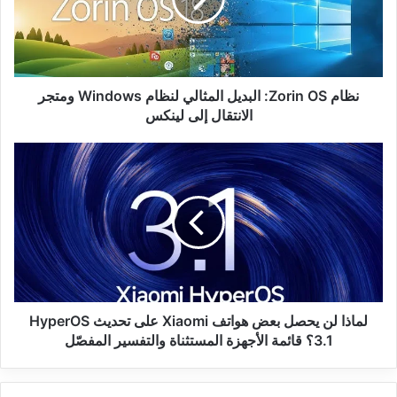
المثالي
لنظام
Windows
ومتجر
الانتقال
إلى
نظام Zorin OS: البديل المثالي لنظام Windows ومتجر
لينكس
الانتقال إلى لينكس
لماذا
لن
يحصل
بعض
هواتف
Xiaomi
على
تحديث
HyperOS
3.1؟
لماذا لن يحصل بعض هواتف Xiaomi على تحديث HyperOS
قائمة
3.1؟ قائمة الأجهزة المستثناة والتفسير المفصّل
الأجهزة
المستثناة
والتفسير