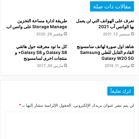
المفصّل
مقالات ذات صلة
تعرف على الهواتف التي لن يعمل
طريقة ادارة مساحة التخزين
بها الواتس آب 2021
Storage Manage على واتس اب
سبتمبر 13, 2021
نوفمبر 29, 2020
شاهد اول صورة لهاتف سامسونج
كل ما تود معرفته حول هاتفي
القادم القابل للطي Samsung
Galaxy S8 و Galaxy S8+ و
Galaxy W20 5G
منتجات اخرى لسامسونج
نوفمبر 11, 2019
مارس 30, 2017
اترك تعليقاً
لن يتم نشر عنوان بريدك الإلكتروني.
الحقول الإلزامية مشار إليها بـ
*
ا
ل
ت