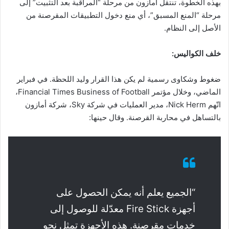
بهذه الخطوة، تنتقل أمازون من مرحلة “المراقبة بعد التثبيت” إلى
مرحلة “المنع المسبق”، أي منع دخول التطبيقات المقرصنة من
الأصل إلى النظام.
خلف الكواليس:
ضغوط وشكاوى رسمية لم يكن هذا القرار وليد اللحظة. في فبراير
الماضي، وخلال مؤتمر Financial Times Business of Football،
اتّهم Nick Herm، مدير العمليات في شركة Sky، شركة أمازون
بالتساهل في محاربة القرصنة. وقال حينها:
“الجميع يعلم أنه يمكن الحصول على
أجهزة Fire Stick معدّلة للوصول إلى
خدمات مقرصنة. هذه الأجهزة تمثل نحو