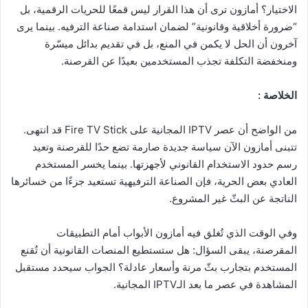
الاختيار؟ أمازون ترى أن هذا القرار ليس قمعًا للحريات الرقمية، بل
“ضرورة أخلاقية وقانونية” لضمان استدامة صناعة الترفيه. بينما يرى
آخرون أن الحل لا يكمن في المنع، بل في تقديم بدائل ميسّرة
ومنخفضة التكلفة تجذب المستخدمين بعيدًا عن القرصنة.
الخلاصة :
من الواضح أن عصر IPTV المجانية على Fire TV Stick قد انتهى.
تتبنى أمازون الآن سياسة جديدة صارمة تضع حدًا للقرصنة وتعيد
رسم حدود الاستخدام القانوني لأجهزتها. بينما يخسر المستخدم
العادي بعض الحرية، فإن الصناعة الترفيهية تستعيد جزءًا من خسائرها
الناتجة عن البثّ غير المشروع.
وفي الوقت الذي تُغلق فيه أمازون الأبواب أمام التطبيقات
المقرصنة، يبقى السؤال: هل ستستطيع المنصات القانونية أن تُقنع
المستخدم بتجارب بثّ مرنة وأسعار عادلة؟ الجواب سيحدد مستقبل
المشاهدة في عصر ما بعد الـIPTV المجانية.