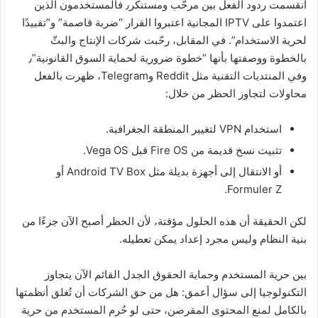
انقسمت ردود الفعل بين مرحّب ومستنكر٫ فالمستخدمون الذين
اعتمدوا على IPTV المجانية اعتبروا القرار “ضربة قاصمة” و”تقييدًا
لحرية الاستخدام”. في المقابل، رحّبت شركات الإنتاج والبثّ
بالخطوة ووصفتها بأنها “خطوة ضرورية لحماية السوق القانونية”٫
وفي المنتديات التقنية مثل Reddit وTelegram، ظهرت بالفعل
محاولات لتجاوز الحظر من خلال:
استخدام VPN لتغيير المنطقة الجغرافية.
تثبيت نسخ قديمة من Fire OS قبل Vega OS.
أو الانتقال إلى أجهزة بديلة مثل Android TV Box أو
Formuler Z.
لكن الحقيقة أن هذه الحلول مؤقتة، لأن الحظر أصبح الآن جزءًا من
بنية النظام وليس مجرد إعداد يمكن تعطيله.
بين حرية المستخدم وحماية الحقوق الجدل القائم الآن يتجاوز
التكنولوجيا إلى سؤال أعمق: هل من حق الشركات أن تُغلق أنظمتها
بالكامل لمنع المحتوى المقرصن، حتى لو حُرم المستخدم من حرية