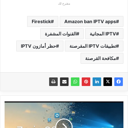
مقترح لك
Firestick
Amazon ban IPTV apps
IPTV المجانية
القنوات المشفرة
تطبيقات IPTV المقرصنة
حظر أمازون IPTV
مكافحة القرصنة
نظام
Zorin
OS:
البديل