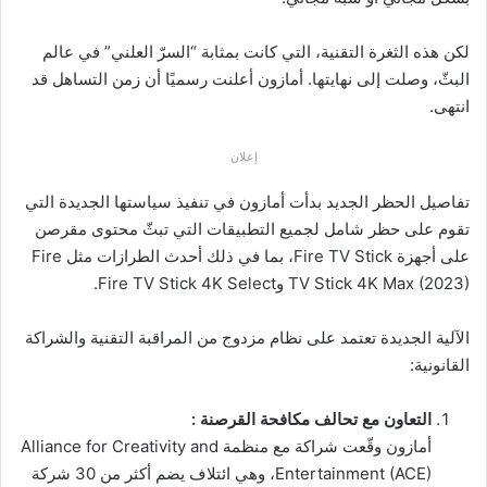
لكن هذه الثغرة التقنية، التي كانت بمثابة “السرّ العلني” في عالم
البثّ، وصلت إلى نهايتها. أمازون أعلنت رسميًا أن زمن التساهل قد
انتهى.
إعلان
تفاصيل الحظر الجديد بدأت أمازون في تنفيذ سياستها الجديدة التي
تقوم على حظر شامل لجميع التطبيقات التي تبثّ محتوى مقرصن
على أجهزة Fire TV Stick، بما في ذلك أحدث الطرازات مثل Fire
TV Stick 4K Max (2023) وFire TV Stick 4K Select.
الآلية الجديدة تعتمد على نظام مزدوج من المراقبة التقنية والشراكة
القانونية:
التعاون مع تحالف مكافحة القرصنة :
أمازون وقّعت شراكة مع منظمة Alliance for Creativity and
Entertainment (ACE)، وهي ائتلاف يضم أكثر من 30 شركة