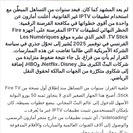
لم يعد المشهد كما كان. فبعد سنوات من التساهل المبطّن مع
استخدام تطبيقات IPTV غير القانونية، أعلنت أمازون عن
واحدة من أقوى خطواتها في مكافحة القرصنة الرقمية:
الحظر النهائي لتطبيقات IPTV المقرصنة على أجهزة Fire
TV Stick. الخبر الذي نشره موقع Les Numériques
الفرنسي في نوفمبر 2025 يُشير إلى تحوّل جذري في سياسة
الشركة الأمريكية التي طالما تغاضت عن هذه الممارسات.
القرار لم يأتِ من فراغ، بل جاء نتيجة ضغوط متزايدة من
شركات البثّ الكبرى مثل Netflix، Disney، وHBO، إضافة
إلى شكاوى متكرّرة من الجهات المالكة لحقوق النقل
الرياضي.
خلفية القرار: سنوات من التساهل منذ إطلاق أول نسخة من Fire TV
Stick، أصبح هذا الجهاز الصغير الذي لا يتجاوز ثمنه 50 يورو البوابة
الأسهل للدخول إلى عالم البثّ المجاني. ببضع خطوات بسيطة، كان
بإمكان المستخدمين تثبيت تطبيقات IPTV عبر ما يُعرف بـ
“sideloading”، أي تثبيت تطبيقات من خارج متجر أمازون الرسمي،
والوصول إلى آلاف القنوات العالمية والمباريات والأفلام المدفوعة
بشكل مجاني أو شبه مجاني.