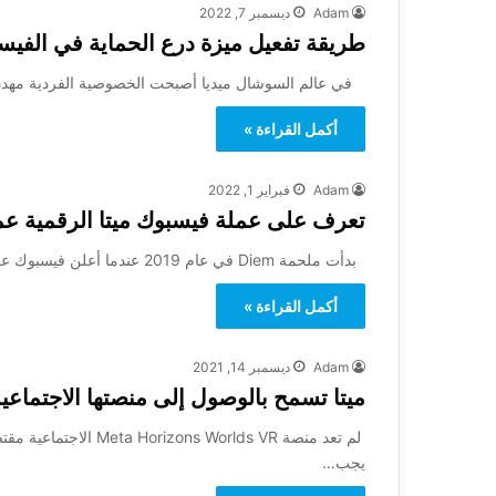
Adam
ديسمبر 7, 2022
طريقة تفعيل ميزة درع الحماية في الفيس
في عالم السوشال ميديا أصبحت الخصوصية الفردية مهددة م
أكمل القراءة »
Adam
فبراير 1, 2022
تعرف على عملة فيسبوك ميتا الرقمية عملة m
بدأت ملحمة Diem في عام 2019 عندما أعلن فيسبوك عن عملة رقمية جديدة تسمى Libra. كانت المهمة بسيطة ولكنها…
أكمل القراءة »
Adam
ديسمبر 14, 2021
ميتا تسمح بالوصول إلى منصتها الاجتماعية Horizon Worlds مجا
لم تعد منصة Worlds VR
يجب…