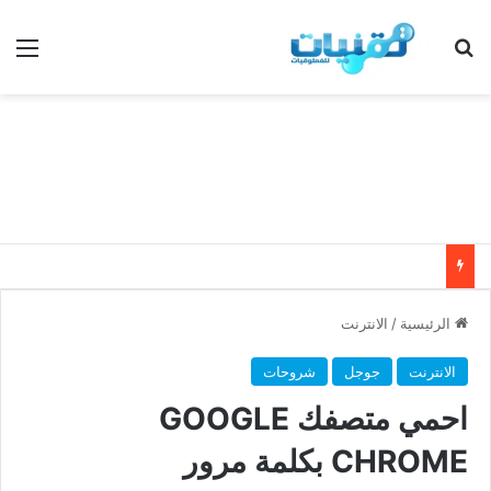
بحث عن
الق
الرئيسية
/
الانترنت
الانترنت
جوجل
شروحات
احمي متصفك GOOGLE
CHROME بكلمة مرور