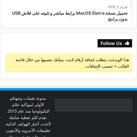
فبراير 2, 2018
تحميل نسخة MacOS Sierra برابط مباشر و تثبيته على فلاش USB
بدون برامج
Follow Us
هذا الويدجت يتطلب إضافة أرقام لايت، يمكنك تنصيبها من خلال قائمة
القالب > تنصيب الإضافات.
مدونة تقنيات: وجهتكم
الأولى لمواكبة عالم
التكنولوجيا منذ عام 2013.
نقدم لكم تغطية شاملة
لأحدث أخبار الهواتف الذكية،
تطبيقات الأندرويد والآيفون،
وشروحات تقنية مبسطة