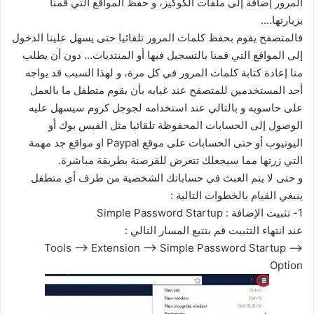
المرور إضافة إلى ملفات الكوكيز، و حفظ المواقع التي قمنا
بزيارتها….
فالمتصفح يقوم بحفظ كلمات المرور تلقائيا حتى يسهل علينا الدخول
إلى المواقع التي قمنا بالتسجيل فيها أو المنتديات… دون أن يطلب
منا إعادة كتابة كلمات المرور في كل مرة، و لهذا السبب قد يواجه
أحد المستخدمين للمتصفح عند غيابه بأن يقوم متطفل ما بالعمل
على حاسوبه و بالتالي عند استخدامه لجوجل كروم سيسهل عليه
الوصول إلى الحسابات المحفوظة تلقائيا مثل الفيس بوك أو
اليوتيوب أو حتى الحسابات على موقع Paypal او مواقع جد مهمة
التي زرتها مما سيجعلك تتعرض للقرصنة بطريقة مباشرة.
و حتى لا يتم العبث في حساباتك الشخصية من طرف أي متطفل
ينبغي القيام بالخطوات التالية :
1- تثبيت الإضافة : Simple Password Startup
عند انتهاء التثبيت قم بتتبع المسار التالي :
Tools –> Extension –> Simple Password Startup –>
Option