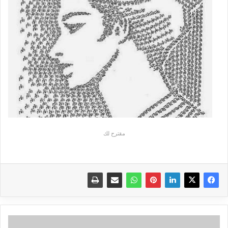
مقترح لك
الافضل