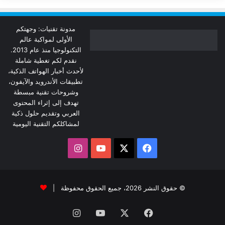
مدونة تقنيات: وجهتكم
الأولى لمواكبة عالم
التكنولوجيا منذ عام 2013.
نقدم لكم تغطية شاملة
لأحدث أخبار الهواتف الذكية،
تطبيقات الأندرويد والآيفون،
وشروحات تقنية مبسطة
تهدف إلى إثراء المحتوى
العربي وتقديم حلول ذكية
لمشاكلكم التقنية اليومية
‫X
فيسبوك
‫YouTube
انستقرام
© حقوق النشر 2026، جميع الحقوق محفوظة |
فيسبوك
‫X
‫YouTube
انستقرام