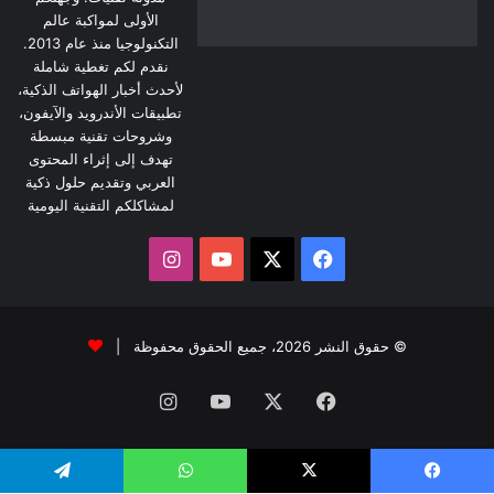
الأولى لمواكبة عالم
التكنولوجيا منذ عام 2013.
نقدم لكم تغطية شاملة
لأحدث أخبار الهواتف الذكية،
تطبيقات الأندرويد والآيفون،
وشروحات تقنية مبسطة
تهدف إلى إثراء المحتوى
العربي وتقديم حلول ذكية
لمشاكلكم التقنية اليومية
‫X
فيسبوك
‫YouTube
انستقرام
© حقوق النشر 2026، جميع الحقوق محفوظة |
فيسبوك
‫X
‫YouTube
انستقرام
يسبوك
‫X
واتساب
تيلقرام