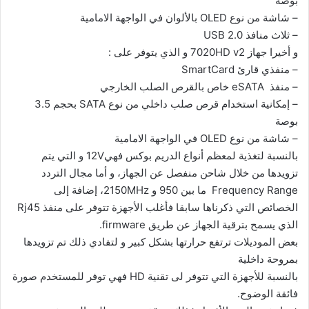
بوصة
–
شاشة من نوع OLED بالألوان في الواجهة الامامية
–
ثلاث منافذ USB 2.0
و أخيرا جهاز 7020HD v2 و الذي يتوفر على :
–
منفذي قارئ SmartCard
–
منفذ eSATA خاص بالقرص الصلب الخارجي
–
إمكانية استخدام قرص صلب داخلي من نوع SATA بحجم 3.5
بوصة
–
شاشة من نوع OLED في الواجهة الامامية
بالنسبة لتغذية لمعظم أنواع الدريم بوكس فهي12V و التي يتم
تزويدها من خلال شاحن منفصل عن الجهاز، و أما مجال التردد
Frequency Range ما بين 950 و 2150MHz، إضافة إلى
الخصائص التي ذكرناها سابقا فأغلب الأجهزة تتوفر على منفذ Rj45
الذي يسمح بترقية الجهاز عن طريق firmware.
بعض الموديلات ترتفع حرارتها بشكل كبير و لتفادي ذلك تم تزويدها
بمروحة داخلية
بالنسبة للأجهزة التي تتوفر لى تقنية HD فهي توفر للمستخدم صورة
فائقة الوضوح.