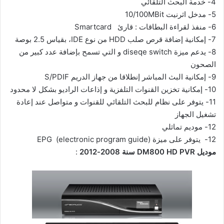
4-
خدمة البحث التلقائي
5-
مدخل اثرنيت 10/100MBit
6-
منفذ لقراءة البطاقات : قارئ Smartcard
7-
إمكانية إضافة قرص صلب HDD من نوع IDE، بقياس 2.5 بوصة
8-
يدعم ميزة diseqe switch و التي تسمح بإضافة عدد كبير من
الصحون
9-
إمكانية البث المباشر إنطلاقا من جهاز الدريم S/PDIF
10-
إمكانية تخزين القنوات التلفزية و إذاعات الراديو بشكل لا محدود
11-
يتوفر على نظام للبحث التلقائي للقنوات و متواصل عند إعادة
تشغيل الجهاز
12-
موديم تماثلي
12-
يتوفر على ميزة EPG (electronic program guide)
موديل DM800 HD PVR سنة 2008-2012
: