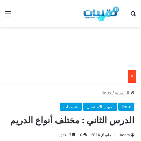
بحث عن
الق
الرئيسية
/
linux
linux
أجهزة الإستقبال
شروحات
الدرس الثاني : مختلف أنواع الدريم
Adam
مايو 6, 2014
0
7 دقائق