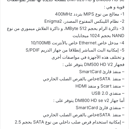
قوية و هي :
1-
معالج من نوع MIPS بتردد 400MHz
2-
نظام اللينكس المفتوح المصدر، Enigma2
3-
ذاكرة الرام بحجم 512 MByte، و ذاكرة الفلاش ميموري من نوع
NAND بحجم 1024 ميجابايت
4-
مدخل خاص Ethernet خاص بالأنترنت 10/100MB
5-
إمكانية البث المباشر إنطلاقا من جهاز الدريم S/PDIF
و تختلف هذه الأجهزة في مواصفات أخرى
فجهاز DM500 HD V2 يتوفر على :
–
منفذ قارئ SmartCard
–
منفذ eSATAخاص بالقرص الصلب الخارجي
–
منفذ Scart و منفذ HDMI
–
منفذي USB 2.0
أما جهاز DM800 HD se v2 يتوفر على :
–
منفذي قارئ SmartCard
–
منفذ eSATAخاص بالقرص الصلب الخارجي
–
إمكانية استخدام قرص صلب داخلي من نوع SATA بحجم 2.5