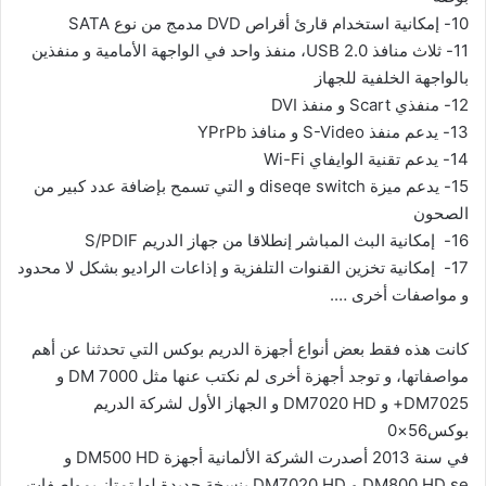
10-
إمكانية استخدام قارئ أقراص DVD مدمج من نوع SATA
11-
ثلاث منافذ USB 2.0، منفذ واحد في الواجهة الأمامية و منفذين
بالواجهة الخلفية للجهاز
12-
منفذي Scart و منفذ DVI
13-
يدعم منفذ S-Video و منافذ YPrPb
14-
يدعم تقنية الوايفاي Wi-Fi
15-
يدعم ميزة diseqe switch و التي تسمح بإضافة عدد كبير من
الصحون
16-
إمكانية البث المباشر إنطلاقا من جهاز الدريم S/PDIF
17-
إمكانية تخزين القنوات التلفزية و إذاعات الراديو بشكل لا محدود
و مواصفات أخرى ….
كانت هذه فقط بعض أنواع أجهزة الدريم بوكس التي تحدثنا عن أهم
مواصفاتها، و توجد أجهزة أخرى لم نكتب عنها مثل DM 7000 و
DM7025+ و DM7020 HD و الجهاز الأول لشركة الدريم
بوكس56×0
في سنة 2013 أصدرت الشركة الألمانية أجهزة DM500 HD و
DM800 HD se و DM7020 HD بنسخة جديدة لها تمتاز بمواصفات