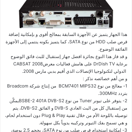
هذا الجهاز يتميز عن الأجهزة السابقة بمعالج أقوى و بإمكانية إضافة
قرص صلب HDD من نوع SATA، كما يتميز بكونه ينتمي إلى الأجهزة
الفائقة الوضوح.
و قد فاز هذا النوع بجائزة افضل جهاز إستقبال للبث فائق الوضوح
برعاية DrDish TV على هامش فعاليات معرضCABSAT 2008
الدولي لتكنولوجيا الإتصالات الذي أقيم بدبي مارس 2008.
و من أهم خصائصه نذكر :
1- معالج من نوع BCM7401 MIPS32 من إنتاج شركة Broadcom
بتردد 300MHz.
2- يتوفر على تيونر Tuner من نوع BSBE-2 401A DVB-S2يمكّن
من إستقبال كل من البث العادي DVB-S و الفائق DVB-S2، يتم
توصيله باللوحة الأم من خلال تقنية Plug & Play دون استخدام لحام،
و هي تسمح بفك التيونر وتركيبه يدوياً بكل سهولة.
3- إمكانية إستخدام قرص صلب من نوع SATA، بحجم 2.5 بوصة،