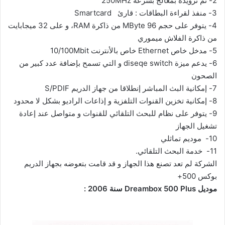
2-
تم تزويده بمعالج بسرعة 250MHz
3-
منفذ لقراءة البطاقات : قارئ Smartcard
4-
يتوفر على حجم 96 MByte من ذاكرة RAM، و على 32 ميجابايت
من ذاكرة الفلاش ميموري
5-
مدخل خاص Ethernet خاص بالأنترنت 10/100Mbit
6-
يدعم ميزة diseqe switch و التي تسمح بإضافة عدد كبير من
الصحون
7-
إمكانية البث المباشر إنطلاقا من جهاز الدريم S/PDIF
8-
إمكانية تخزين القنوات التلفزية و إذاعات الراديو بشكل لا محدود
9-
يتوفر على نظام للبحث التلقائي للقنوات و متواصل عند إعادة
تشغيل الجهاز
10-
موديم تماثلي
11-
خدمة البحث التلقائي.
الشركة لم تعد تصنع هذا الجهاز و قد قامت بتعوضه بجهاز الدريم
بوكس 500+
موديل Dreambox 500 Plus سنة 2006 :