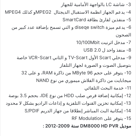
3- شاشة LC بالواجهة الأمامية للجهاز
4- يدعم الجهاز انظمة الاستقبال الديجتال MPEG2و كذلك MPEG4
5- منفذين لقارئ بطاقة SmartCard
6- يدعم ميزة diseqe switch و التي تسمح بإضافة عدد كبير من
الصحون
7- مدخل اثرنيت 10/100Mbit
8- منفذ واحد ل USB 2.0
9- مدخلي Scart الأول TV-Scart و الثاني VCR-Scart خاصة
بتوصيل الصوت و الصورة لجهاز التلفاز
10- يتوفر على حجم 96 MByte من ذاكرة RAM، و على 32
ميجابايت من ذاكرة الفلاش ميموري من نوع NAND
11- خدمة البحث التلقائي
12- إمكانية إضافة قرص صلب HDD من نوع IDE، بحجم 3.5 بوصة
13- إمكانية تخزين القنوات التلفزية و إذاعات الراديو بشكل لا محدود
14- إمكانية البث المباشر إنطلاقا من جهاز الدريم S/PDIF
15- يتوفر على RF Modulation
موديل DM8000 HD PVR سنة 2009-2012 :