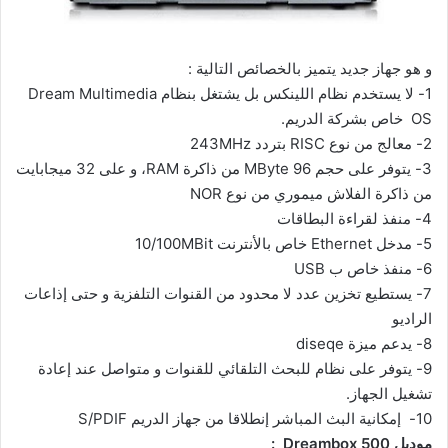
و هو جهاز جديد يتميز بالخصائص التالية :
1-
لا يستخدم نظام اللينكس بل يشتغل بنظام Dream Multimedia
OS خاص بشركة الدريم.
2-
معالج من نوع RISC بتردد 243MHz
3-
يتوفر على حجم 96 MByte من ذاكرة RAM، و على 32 ميجابايت
من ذاكرة الفلاش ميموري من نوع NOR
4-
منفذ لقراءة البطاقات
5-
مدخل Ethernet خاص بالأنترنت 10/100MBit
6-
منفذ خاص ب USB
7-
يستطيع تخزين عدد لا محدود من القنوات التلفزية و حتى إذاعات
الراديو
8-
يدعم ميزة diseqe
9-
يتوفر على نظام للبحث التلقائي للقنوات و متواصل عند إعادة
تشغيل الجهاز.
10-
إمكانية البث المباشر إنطلاقا من جهاز الدريم S/PDIF
موديل Dreambox 500 :