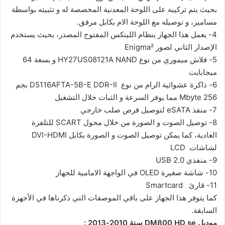
بحيث يتم تركيبه على اللوحة المعدنية المخصصة له و تثبيته بواسطة
مسامير، و توصيله مع اللوحة الام بكابل مرفق.
4- يعمل هذا الجهاز بنظام اللينكس المفتوح المصدر، بحيث يستخدم
الإصدار الثاني لصور Enigma²
5- فلاش ميموري من نوع HY27US08121A NAND و بسعة 64
ميجابايت
6- ذاكرة عشوائية الرام من نوع D5116AFTA-5B-E DDR-II بجم
256 Mbyte مما يوفر السرعة و الثبات خلال التشغيل
7- منفذ eSATA لتوصيل قرص صلب خارجي
8- توصيل الصوت و الصورة من خلال محول SCART للتلفزة
العادية، كما يمكن توصيل الصوت و الصورة بكابل DVI-HDMI
لشاشات LCD
9- منفذي USB 2.0
10- شاشة صغيرة OLED في الواجهة الامامية للجهاز
11- قارئ Smartcard
كما يتوفر هذا الجهاز على باقي الموصفات التي ذكرناها في الأجهزة
السابقة.
موديل DM800 HD se سنة 2010-2013 :