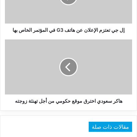
هاتف
G3
في
المؤتمر
الخاص
إل جي تعتزم الإعلان عن هاتف G3 في المؤتمر الخاص بها
بها
هاكر
سعودي
اخترق
موقع
حكومي
من
أجل
تهنئة
زوجته
هاكر سعودي اخترق موقع حكومي من أجل تهنئة زوجته
مقالات ذات صلة