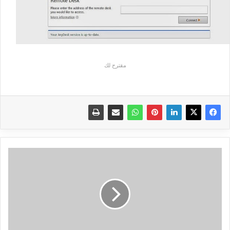
مقترح لك
كيف
تقوم
بعمل
فورمات
معمّق
لهاتف
Nokia
X