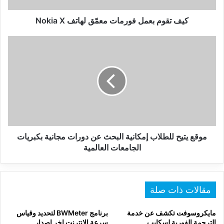
كيف تقوم بعمل فورمات معمّق لهاتف Nokia X
موقع
يتيح
للطلاب
إمكانية
البحث
عن
دورات
مجانية
بكبريات
الجامعات
موقع يتيح للطلاب إمكانية البحث عن دورات مجانية بكبريات
العالمية
الجامعات العالمية
مقالات ذات صلة
مايكروسوفت تكشف عن خدمة
برنامج BWMeter لتحديد وقياس
الترجمة الفورية لسكايب
سرعة الانترنت اخر اصدار