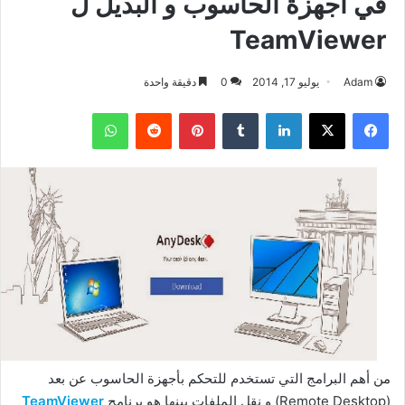
في أجهزة الحاسوب و البديل ل
TeamViewer
Adam
يوليو 17, 2014
0
دقيقة واحدة
فيسبوك
‫X
لينكدإن
بينتيريست
واتساب
من أهم البرامج التي تستخدم للتحكم بأجهزة الحاسوب عن بعد
(Remote Desktop) و نقل الملفات بينها هو برنامج
TeamViewer