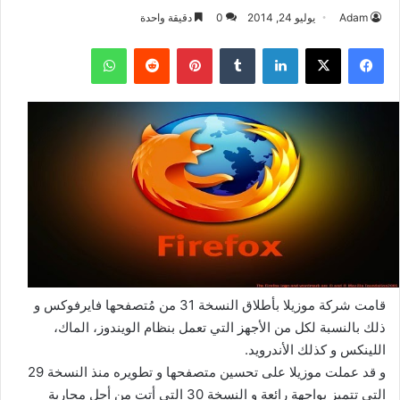
Adam
يوليو 24, 2014
0
دقيقة واحدة
فيسبوك
‫X
لينكدإن
بينتيريست
واتساب
قامت شركة موزيلا بأطلاق النسخة 31 من مُتصفحها فايرفوكس و
ذلك بالنسبة لكل من الأجهز التي تعمل بنظام الويندوز، الماك،
اللينكس و كذلك الأندرويد.
و قد عملت موزيلا على تحسين متصفحها و تطويره منذ النسخة 29
التي تتميز بواجهة رائعة و النسخة 30 التي أتت من أجل محاربة