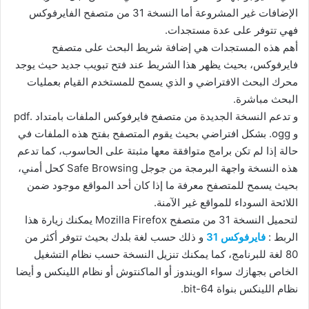
الإضافات غير المشروعة أما النسخة 31 من متصفح الفايرفوكس
فهي تتوفر على عدة مستجدات.
أهم هذه المستجدات هي إضافة شريط البحث على متصفح
فايرفوكس، بحيث يظهر هذا الشريط عند فتح تبويب جديد حيث يوجد
محرك البحث الافتراضي و الذي يسمح للمستخدم القيام بعمليات
البحث مباشرة.
و تدعم النسخة الجديدة من متصفح فايرفوكس الملفات بامتداد .pdf
و ogg. بشكل افتراضي بحيث يقوم المتصفح بفتح هذه الملفات في
حالة إذا لم تكن برامج متوافقة معها مثبتة على الحاسوب، كما تدعم
هذه النسخة واجهة البرمجة من جوجل Safe Browsing كحل أمني،
بحيث يسمح للمتصفح معرفة ما إذا كان أحد المواقع موجود ضمن
اللائحة السوداء للمواقع غير الآمنة.
لتحميل النسخة 31 من متصفح Mozilla Firefox يمكنك زيارة هذا
الربط :
فايرفوكس 31
و ذلك حسب لغة بلدك بحيث تتوفر أكثر من
80 لغة للبرنامج، كما يمكنك تنزيل النسخة حسب نظام التشغيل
الخاص بجهازك سواء الويندوز أو الماكنتوش أو نظام اللينكس و أيضا
نظام اللينكس بنواة 64-bit.