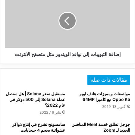
التبويبات
إلى
نوافذ
الويندوز
مثل
متصفح
الانترنت
إضافة التبويبات إلى نوافذ الويندوز مثل متصفح الانترنت
مقالات ذات صلة
مواصفات ومميزات هاتف اوبو
مستقبل سعر Solana | هل ستصل
Oppo K5 مع كاميرا 64MP
عملة Solana إلى 500 دولار في
عام 2022؟
أكتوبر 13, 2019
يناير 16, 2022
جوجل تطلق خدمة Meet المنافس
سامسونج تشرع في إنتاج ذواكر
الجديد لـ Zoom
عشوائية بحجم 4 جيجابايت