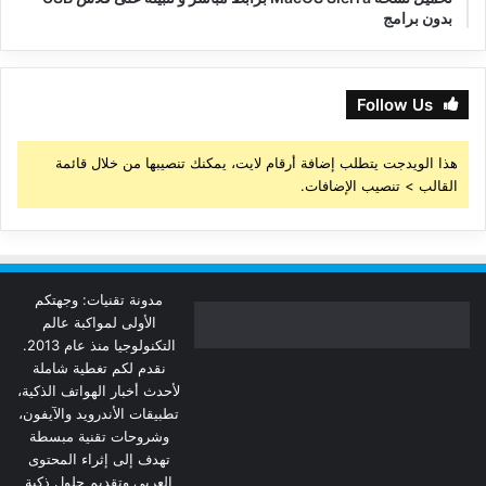
بدون برامج
Follow Us
هذا الويدجت يتطلب إضافة أرقام لايت، يمكنك تنصيبها من خلال قائمة
القالب > تنصيب الإضافات.
مدونة تقنيات: وجهتكم
الأولى لمواكبة عالم
التكنولوجيا منذ عام 2013.
نقدم لكم تغطية شاملة
لأحدث أخبار الهواتف الذكية،
تطبيقات الأندرويد والآيفون،
وشروحات تقنية مبسطة
تهدف إلى إثراء المحتوى
العربي وتقديم حلول ذكية