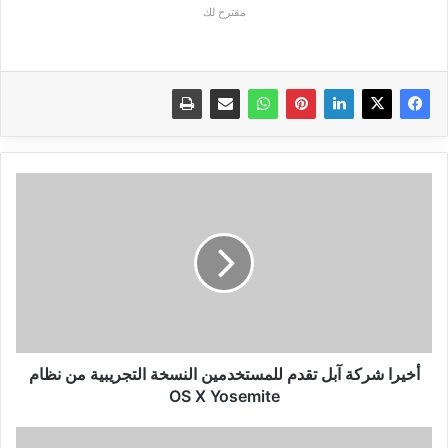
مقترح لك
أخيرا
شركة
آبل
تقدم
للمستخدمين
النسخة
التجريبية
من
نظام
OS
أخيرا شركة آبل تقدم للمستخدمين النسخة التجريبية من نظام
X
OS X Yosemite
Yosemite
إضافة