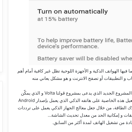
ا فيها الهواتف الذكية و الأجهزة اللوحية تظل غير كافية أمام أهم
اب و التطبيقات أو تصفح الانترنت و هو مشكل يعاني منه
و لهذا فقد قامت جوجل بجعل إصدار أندرويد 5.0 ضمن المشروع الجديد الذي يدعى بمشروع ڤولتا Volta و الذي يمكّن
المستخدم من تفعيل خاصية Power Saving، و عند تفعيل هذه الخاصية على هاتفه الذكي الذي يعمل بإصدار Android
تهلاك الطاقة، من خلال جعل معالج الجهاز الذكي يعمل على ترددات