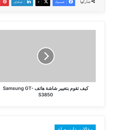
شاركها
فيسبوك
‫X
لينكدإن
كيف
تقوم
بتغيير
شاشة
هاتف
Samsung
GT-
S3850
كيف تقوم بتغيير شاشة هاتف Samsung GT-
S3850
مقالات ذات صلة