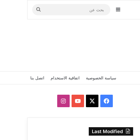
إضافة عمود جانبي
بحث
عن
سياسة الخصوصية
اتفاقية الاستخدام
اتصل بنا
‫X
فيسبوك
‫YouTube
انستقرام
Last Modified