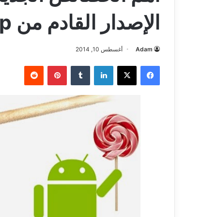
الإصدار القادم من Android 5.0 lollipop
Adam
أغسطس 10, 2014
فيسبوك
‫X
لينكدإن
بينتيريست