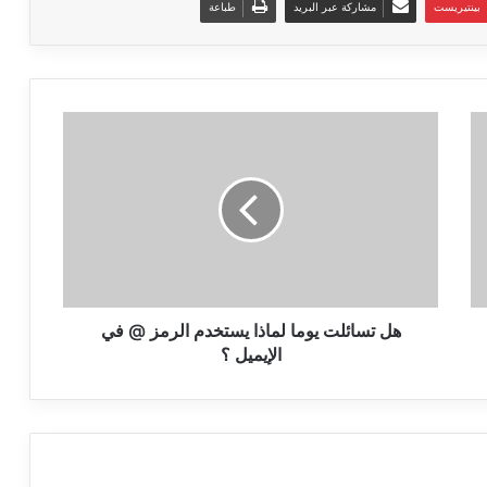
بينتيريست
مشاركة عبر البريد
طباعة
هل
تسائلت
يوما
لماذا
يستخدم
الرمز
@
في
الإيميل
؟
هل تسائلت يوما لماذا يستخدم الرمز @ في
الإيميل ؟