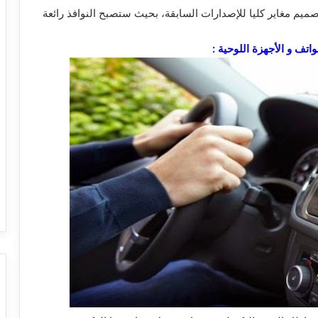
منتظر أن يأتي الإصدار القادم من الاندرويد 5.0 بتصميم مغاير كليا للإصدارات السابقة، بحيث ستصبح النوافذ رائعة