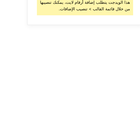
هذا الويدجت يتطلب إضافة أرقام لايت، يمكنك تنصيبها
من خلال قائمة القالب > تنصيب الإضافات.