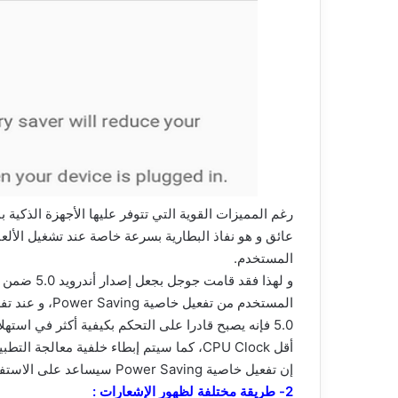
رغم المميزات القوية التي تتوفر عليها الأجهزة الذكية بم
عائق و هو نفاذ البطارية بسرعة خاصة عند تشغيل الألع
المستخدم.
5.0 فإنه يصبح قادرا على التحكم بكيفية أكثر في اس
أقل CPU Clock، كما سيتم إبطاء خلفية معالجة التطبيقات و إمكانية الحد من معدل تحديث الشاشة…
إن تفعيل خاصية Power Saving سيساعد على الاستفادة من تشغيل الهاتف لمدة أكثر من السابق.
2- طريقة مختلفة لظهور الإشعارات :