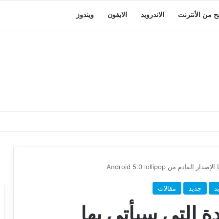
بح من الأنترنت
الاندرويد
الايفون
ويندوز
م من Android 5.0 lollipop
يد
جديد
مقالات
 التي سيأتي بها