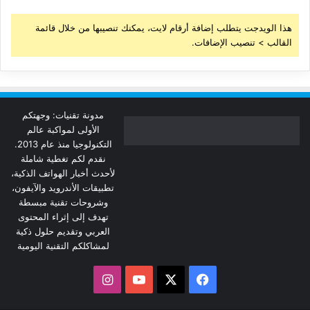
هذا الويدجت يتطلب إضافة أرقام لايت، يمكنك تنصيبها من خلال قائمة
القالب > تنصيب الإضافات.
مدونة تقنيات: وجهتكم
الأولى لمواكبة عالم
التكنولوجيا منذ عام 2013.
نقدم لكم تغطية شاملة
لأحدث أخبار الهواتف الذكية،
تطبيقات الأندرويد والآيفون،
وشروحات تقنية مبسطة
تهدف إلى إثراء المحتوى
العربي وتقديم حلول ذكية
لمشاكلكم التقنية اليومية
‫X
فيسبوك
‫YouTube
انستقرام