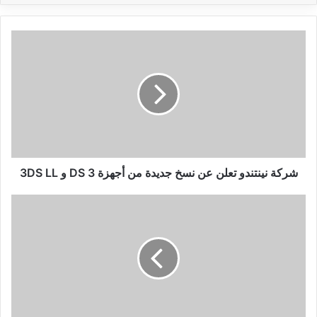
شركة
نينتندو
تعلن
عن
نسخ
جديدة
من
أجهزة
3
DS
شركة نينتندو تعلن عن نسخ جديدة من أجهزة 3 DS و 3DS LL
و
3DS
شرح
LL
تحميل
وتثبيت
أهم
البرامج
بعد
الفورماط
من