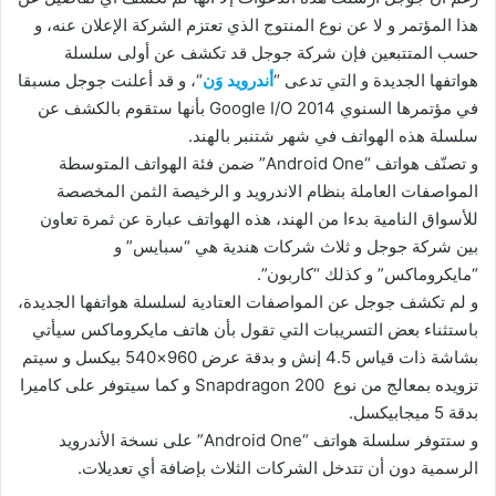
هذا المؤتمر و لا عن نوع المنتوج الذي تعتزم الشركة الإعلان عنه، و
حسب المتتبعين فإن شركة جوجل قد تكشف عن أولى سلسلة
هواتفها الجديدة و التي تدعى “
أندرويد وَن
“، و قد أعلنت جوجل مسبقا
في مؤتمرها السنوي Google I/O 2014 بأنها ستقوم بالكشف عن
سلسلة هذه الهواتف في شهر شتنبر بالهند.
و تصنّف هواتف “Android One” ضمن فئة الهواتف المتوسطة
المواصفات العاملة بنظام الاندرويد و الرخيصة الثمن المخصصة
للأسواق النامية بدءا من الهند، هذه الهواتف عبارة عن ثمرة تعاون
بين شركة جوجل و ثلاث شركات هندية هي “سبايس” و
“مايكروماكس” و كذلك “كاربون”.
و لم تكشف جوجل عن المواصفات العتادية لسلسلة هواتفها الجديدة،
باستثناء بعض التسريبات التي تقول بأن هاتف مايكروماكس سيأتي
بشاشة ذات قياس 4.5 إنش و بدقة عرض 960×540 بيكسل و سيتم
تزويده بمعالج من نوع Snapdragon 200 و كما سيتوفر على كاميرا
بدقة 5 ميجابيكسل.
و ستتوفر سلسلة هواتف “Android One” على نسخة الأندرويد
الرسمية دون أن تتدخل الشركات الثلاث بإضافة أي تعديلات.