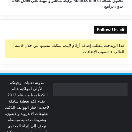
تحميل نسخة MacOS Sierra برابط مباشر و تثبيته على فلاش USB
بدون برامج
Follow Us
هذا الويدجت يتطلب إضافة أرقام لايت، يمكنك تنصيبها من خلال قائمة
القالب > تنصيب الإضافات.
مدونة تقنيات: وجهتكم
الأولى لمواكبة عالم
التكنولوجيا منذ عام 2013.
نقدم لكم تغطية شاملة
لأحدث أخبار الهواتف الذكية،
تطبيقات الأندرويد والآيفون،
وشروحات تقنية مبسطة
تهدف إلى إثراء المحتوى