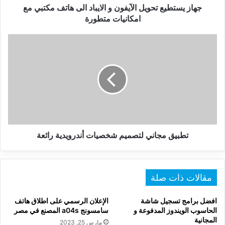
مع
جهاز يستطيع تحويل الآيفون و الايباد الى هاتف مكتبي مع
امكانيات
امكانيات متطورة
متطورة
تطبيق
مجاني
لتصميم
شخصيات
أندرويدية
رائعة
تطبيق مجاني لتصميم شخصيات أندرويدية رائعة
مقالات ذات صلة
افضل برامج تسجيل شاشة
الإعلان الرسمي على اطلاق هاتف
الحاسوب الويندوز المدفوعة و
سامسونج a04s المصنع في مصر
المجانية
مارس 25, 2023