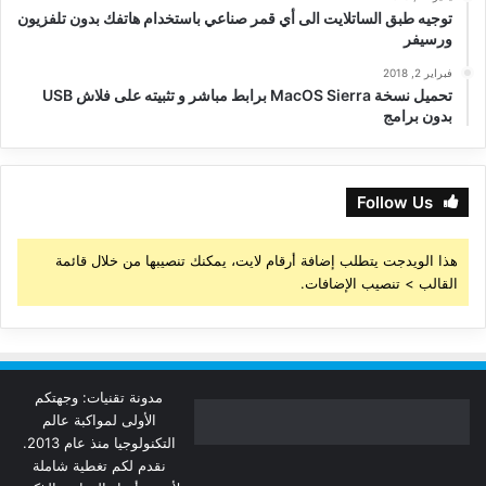
توجيه طبق الساتلايت الى أي قمر صناعي باستخدام هاتفك بدون تلفزيون
ورسيفر
فبراير 2, 2018
تحميل نسخة MacOS Sierra برابط مباشر و تثبيته على فلاش USB
بدون برامج
Follow Us
هذا الويدجت يتطلب إضافة أرقام لايت، يمكنك تنصيبها من خلال قائمة
القالب > تنصيب الإضافات.
مدونة تقنيات: وجهتكم
الأولى لمواكبة عالم
التكنولوجيا منذ عام 2013.
نقدم لكم تغطية شاملة