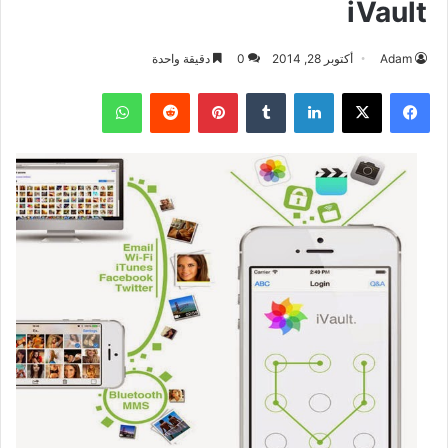
iVault
Adam
أكتوبر 28, 2014
0
دقيقة واحدة
فيسبوك
‫X
لينكدإن
بينتيريست
واتساب