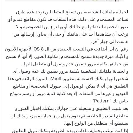
لحماية ملفاتك الشخصية من تصفح المتطفلين توجد عدة طرق
تساعد المستخدم على ذلك، هذه الملفات قد تكون مقاطع فيديو أو
صور شخصية التقطتها مع عائلتك أو بها نوع من الخصوصية و لا
ترغب أن يشاهدها أحد على هاتفك أو حتى أن يحاول إرسالها من
هاتفك إلى جهاز آخر.
رغم أن آبل أضافت في النسخة الجديدة من ال iOS 8 لآجهزة الآيفون
و الآيباد ميزة جديدة تسمح للمستخدم إمكانية الصور، إلا أنها لا تسمح
من حمايتها بكلمة مرور تضمن عدم وصول أي متطفل إليها.
و لحماية ملفاتك الشخصية بكلمة مرور تضمن لك عدم وصول أي
شخص إليها يمكنك الاستعانة بتطبيق iVault، الميزة الرائعة في هذا
التطبيق هي أنه لا يمكن الوصول إلى صورك الشخصية أو مقاطع
الفيديو و غيرها من الملفات إلا بعد كتابة كتابة مرور أو رسم نموذج
خاص بك “Pattern”.
بعد تثبيت التطبيق و تشغيله على جهازك، يمكنك اختيار الصور و
مقاطع الفيديو الخاصة، ثم تقوم بعمل رمز حماية مميز، و بذلك لن
يستطيع أي متطفل من الولوج إليها.
إذا كنت ترغب بحماية ملفاتك بهذه الطريقة يمكنك تنزيل التطبيق