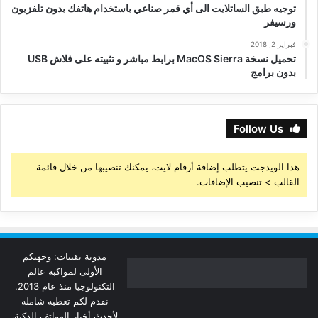
توجيه طبق الساتلايت الى أي قمر صناعي باستخدام هاتفك بدون تلفزيون
ورسيفر
فبراير 2, 2018
تحميل نسخة MacOS Sierra برابط مباشر و تثبيته على فلاش USB
بدون برامج
Follow Us
هذا الويدجت يتطلب إضافة أرقام لايت، يمكنك تنصيبها من خلال قائمة
القالب > تنصيب الإضافات.
مدونة تقنيات: وجهتكم
الأولى لمواكبة عالم
التكنولوجيا منذ عام 2013.
نقدم لكم تغطية شاملة
لأحدث أخبار الهواتف الذكية،